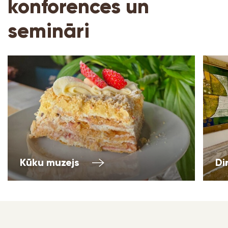
konforences un
semināri
Kūku muzejs
Di