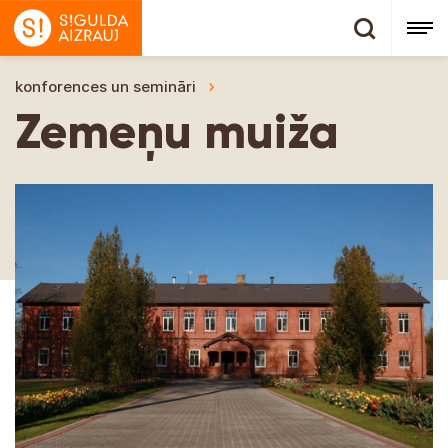
konforences un semināri
Zemeņu muiža
Zemeņu muiža