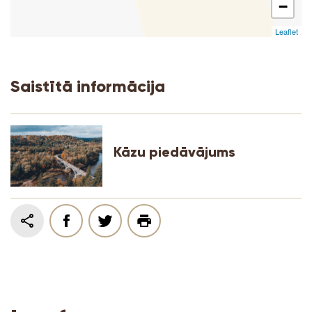
−
Leaflet
Saistītā informācija
Kāzu piedāvājums