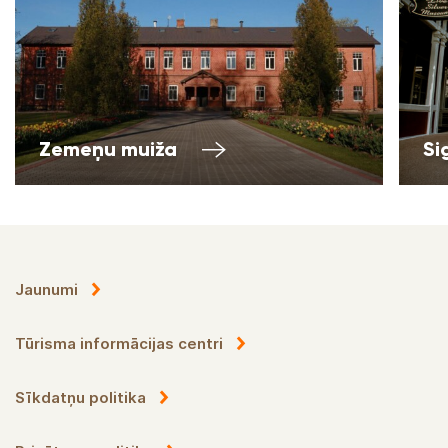
Zemeņu muiža
Si
Jaunumi
Tūrisma informācijas centri
Sīkdatņu politika