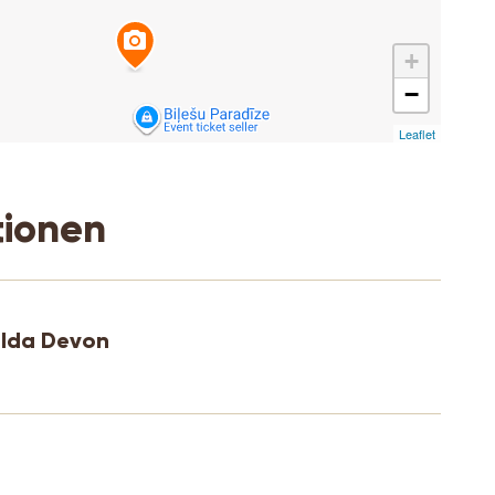
+
−
Leaflet
tionen
ulda Devon