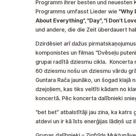
Programm ihrer besten und neuesten K
Programms umfasst Lieder wie
"Why D
About Everything", "Day", "I Don't Lov
und andere, die die Zeit überdauert ha
Dzirdēsiet arī dažus pirmatskaņojumus
komponistes un filmas “Dvēseļu putenis
grupai radītā dziesmu cikla. Koncerta 
60 dziesmu nošu un dziesmu vārdu grā
Guntara Rača jaunāko, un šogad klajā 
dzejoļiem, kas tiks veltīti kādam no kla
koncertā. Pēc koncerta dalībnieki snie
“bet bet” atbalstītāji jau zina, ka katr
atdevi un ir kā īsts enerģijas lādiņš uz il
Grupas dalībnieki – Zigfrīds Muktupāvel