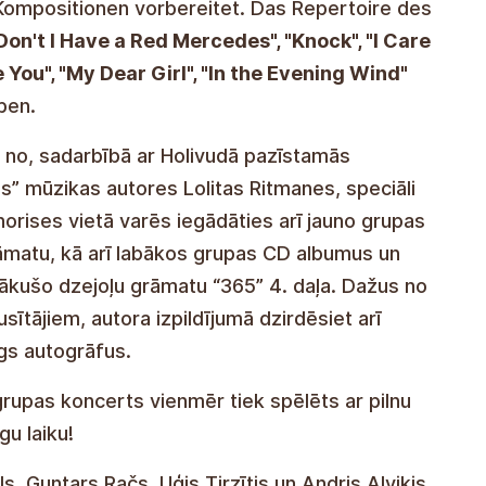
ompositionen vorbereitet. Das Repertoire des
on't I Have a Red Mercedes", "Knock", "I Care
e You", "My Dear Girl", "In the Evening Wind"
ben.
 no, sadarbībā ar Holivudā pazīstamās
” mūzikas autores Lolitas Ritmanes, speciāli
norises vietā varēs iegādāties arī jauno grupas
matu, kā arī labākos grupas CD albumus un
nākušo dzejoļu grāmatu “365” 4. daļa. Dažus no
usītājiem, autora izpildījumā dzirdēsiet arī
gs autogrāfus.
s grupas koncerts vienmēr tiek spēlēts ar pilnu
gu laiku!
s, Guntars Račs, Uģis Tirzītis un Andris Alviķis