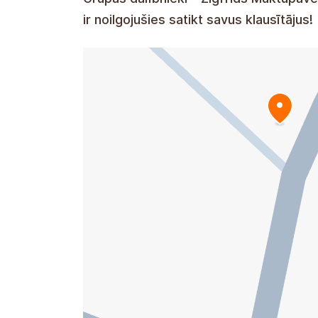
ir noilgojušies satikt savus klausītājus!