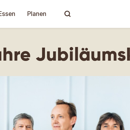
Essen
Planen
hre Jubiläums