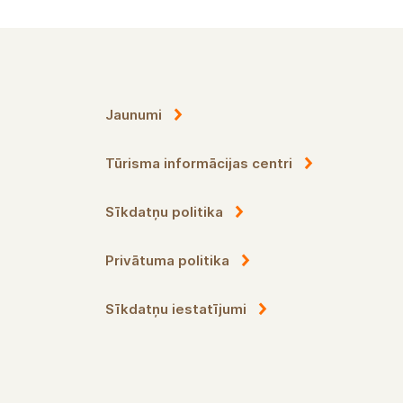
Jaunumi
Tūrisma informācijas centri
Sīkdatņu politika
Privātuma politika
Sīkdatņu iestatījumi