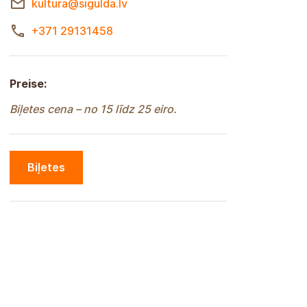
kultura@sigulda.lv
+371 29131458
Preise:
Biļetes cena – no 15 līdz 25 eiro.
Biļetes