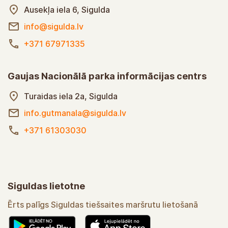
Ausekļa iela 6, Sigulda
info@sigulda.lv
+371 67971335
Gaujas Nacionālā parka informācijas centrs
Turaidas iela 2a, Sigulda
info.gutmanala@sigulda.lv
+371 61303030
Siguldas lietotne
Ērts palīgs Siguldas tiešsaites maršrutu lietošanā