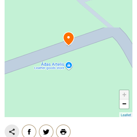
+
−
Leaflet