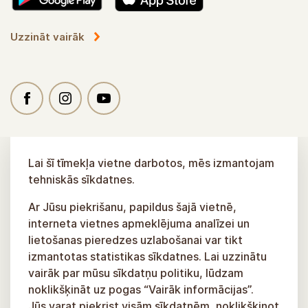
Uzzināt vairāk
Lai šī tīmekļa vietne darbotos, mēs izmantojam
tehniskās sīkdatnes.
Ar Jūsu piekrišanu, papildus šajā vietnē,
interneta vietnes apmeklējuma analīzei un
lietošanas pieredzes uzlabošanai var tikt
izmantotas statistikas sīkdatnes. Lai uzzinātu
vairāk par mūsu sīkdatņu politiku, lūdzam
noklikšķināt uz pogas “Vairāk informācijas”.
Jūs varat piekrist visām sīkdatnēm, noklikšķinot