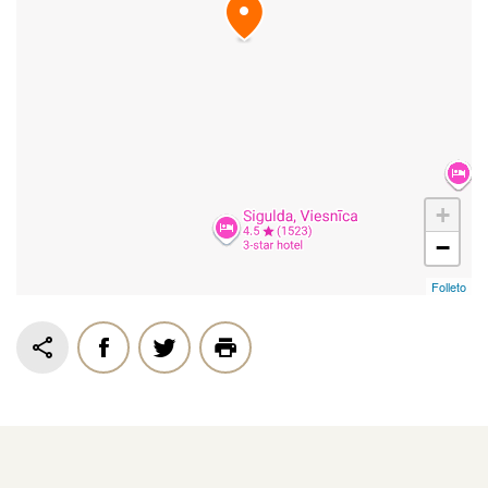
+
−
Folleto