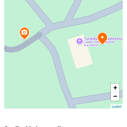
+
−
Leaflet