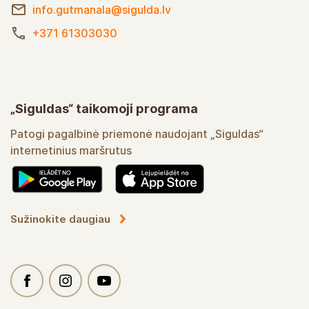
info.gutmanala@sigulda.lv
+371 61303030
„Siguldas“ taikomoji programa
Patogi pagalbinė priemonė naudojant „Siguldas“
internetinius maršrutus
Sužinokite daugiau