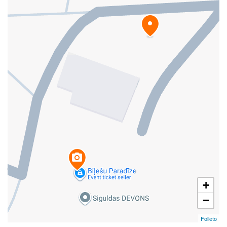
+
−
Folleto