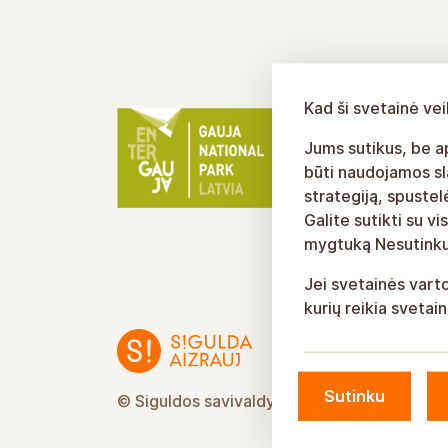
Kad ši svetainė ve
Jums sutikus, be ap
būti naudojamos sl
strategiją, spuste
Galite sutikti su 
mygtuką Nesutinku
Jei svetainės vart
kurių reikia svetai
Sutinku
© Siguldos savivaldybė, 2026 m.