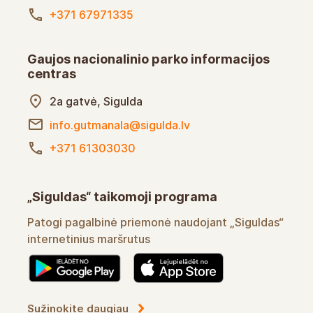
+371 67971335
Gaujos nacionalinio parko informacijos
centras
2a gatvė, Sigulda
info.gutmanala@sigulda.lv
+371 61303030
„Siguldas“ taikomoji programa
Patogi pagalbinė priemonė naudojant „Siguldas“
internetinius maršrutus
Sužinokite daugiau