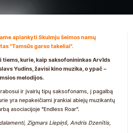
iame aplankyti Skulmju šeimos namų
tas "Tamsūs garso takeliai".
i tiems, kurie, kaip saksofonininkas Arvīds
lavs Yudins, žavisi kino muzika, o ypač –
amsios melodijos.
abosui ir įvairių tipų saksofonams, į pagalbą
urie yra nepakeičiami įrankiai abiejų muzikantų
rbą asociacijoje "Endless Roar".
alamenti, Zigmars Liepiņš, Andris Dzenītis,