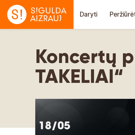
Daryti
Peržiūrėt
Koncertų 
TAKELIAI“