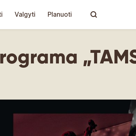
i
Valgyti
Planuoti
programa „TAM