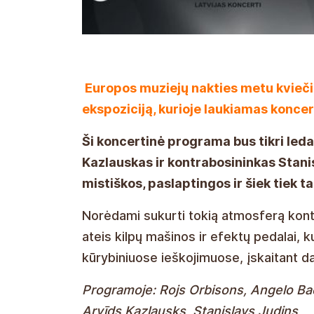
Europos muziejų nakties metu kvieč
ekspoziciją, kurioje laukiamas koncer
Ši koncertinė programa bus tikri leda
Kazlauskas ir kontrabosininkas Stanis
mistiškos, paslaptingos ir šiek tiek t
Norėdami sukurti tokią atmosferą kontr
ateis kilpų mašinos ir efektų pedalai, k
kūrybiniuose ieškojimuose, įskaitant da
Programoje: Rojs Orbisons, Angelo Bad
Arvīds Kazlausks, Stanislavs Judins