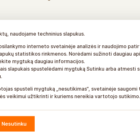
iktų, naudojame techninius slapukus.
silankymo interneto svetainėje analizės ir naudojimo patirt
apukų statistikos rinkmenos. Norėdami sužinoti daugiau ap
lėkite mygtuką daugiau informacijos.
visais slapukais spustelėdami mygtuką Sutinku arba atmesti
.
otojas spusteli mygtuką „nesutikimas“, svetainėje saugomi t
nės veikimui užtikrinti ir kuriems nereikia vartotojo sutikimo
Nesutinku