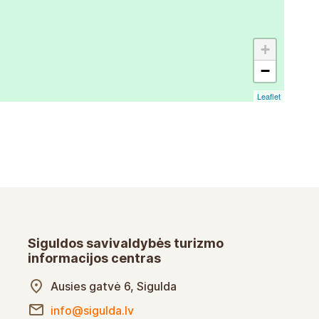
+
−
Leaflet
Siguldos savivaldybės turizmo
informacijos centras
Ausies gatvė 6, Sigulda
info@sigulda.lv