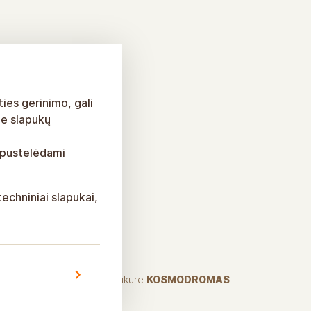
ies gerinimo, gali
ie slapukų
 spustelėdami
echniniai slapukai,
.
Sukūrė
KOSMODROMAS