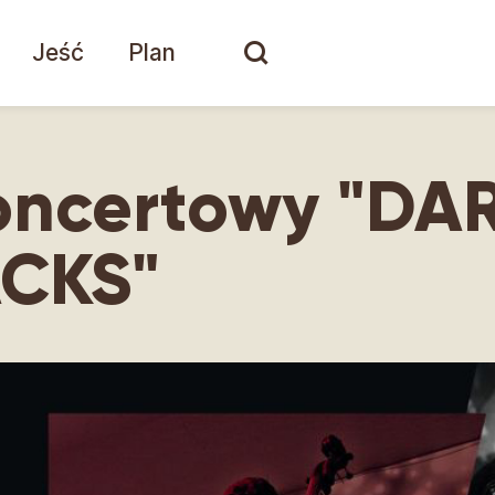
Jeść
Plan
oncertowy "DA
CKS"