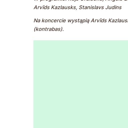
Arvīds Kazlausks, Stanislavs Judins
Na koncercie wystąpią Arvīds Kazlausk
(kontrabas).