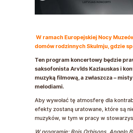
W ramach Europejskiej Nocy Muzeó
domów rodzinnych Skulmju, gdzie sp
Ten program koncertowy będzie praw
saksofonista Arvīds Kazlauskas i kon
muzyką filmową, a zwłaszcza – mist
melodiami.
Aby wywołać tę atmosferę dla kontra
efekty zostaną uratowane, które są n
muzyków, w tym w pracy w stowarzysz
W programie: Rojs Orbisons, Angelo Ba