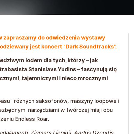
w zapraszamy do odwiedzenia wystawy
odziewany jest koncert "Dark Soundtracks".
dziwym lodem dla tych, którzy – jak
trabasista Stanislavs Yudins – fascynują się
ycznymi, tajemniczymi i nieco mrocznymi
basu i różnych saksofonów, maszyny loopowe i
iezbędnymi narzędziami w twórczej misji obu
eniu Endless Roar.
dalamenti, Zigmars Liepiņš, Andris Dzenītis,