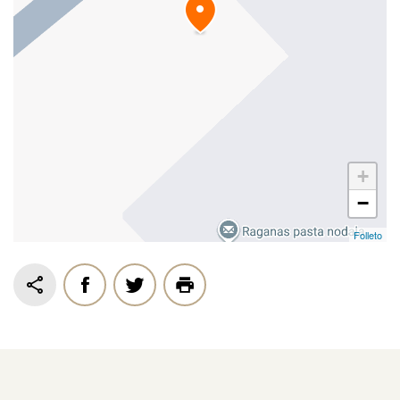
+
−
Folleto