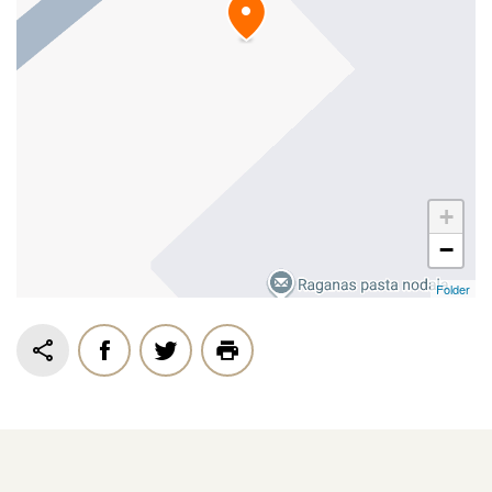
+
−
Folder