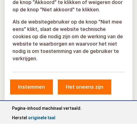
de knop "Akkoord" te klikken of weigeren door
op de knop "Niet akkoord" te klikken.
Als de websitegebruiker op de knop "Niet mee
eens" klikt, slaat de website technische
cookies op die nodig zijn om de werking van de
website te waarborgen en waarvoor het niet
nodig is om toestemming van de gebruiker te
verkrijgen.
Instemmen
Het oneens zijn
© Gemeente Sigulda, 2026.
Ontwikkeld door
COSMODROME
Pagina-inhoud machinaal vertaald.
Herstel
originele taal