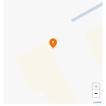
+
−
Leaflet