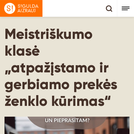
Meistriškumo
klasė
„atpažįstamo ir
gerbiamo prekės
ženklo kūrimas“