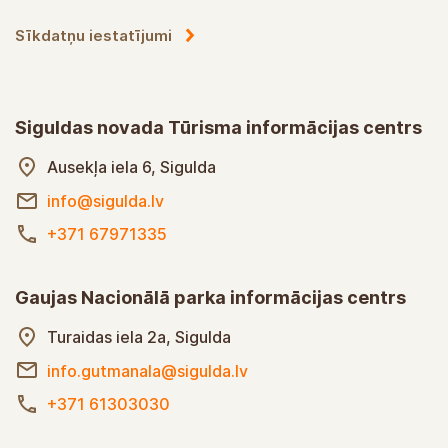
Sīkdatņu iestatījumi
Siguldas novada Tūrisma informācijas centrs
Ausekļa iela 6, Sigulda
info@sigulda.lv
+371 67971335
Gaujas Nacionālā parka informācijas centrs
Turaidas iela 2a, Sigulda
info.gutmanala@sigulda.lv
+371 61303030