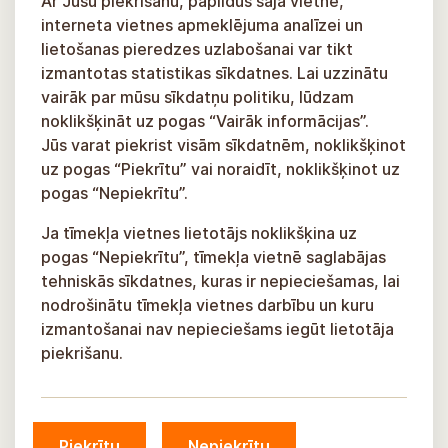
Ar Jūsu piekrišanu, papildus šajā vietnē,
interneta vietnes apmeklējuma analīzei un
lietošanas pieredzes uzlabošanai var tikt
izmantotas statistikas sīkdatnes. Lai uzzinātu
vairāk par mūsu sīkdatņu politiku, lūdzam
noklikšķināt uz pogas “Vairāk informācijas”.
Jūs varat piekrist visām sīkdatnēm, noklikšķinot
uz pogas “Piekrītu” vai noraidīt, noklikšķinot uz
pogas “Nepiekrītu”.
Ja tīmekļa vietnes lietotājs noklikšķina uz
pogas “Nepiekrītu”, tīmekļa vietnē saglabājas
tehniskās sīkdatnes, kuras ir nepieciešamas, lai
nodrošinātu tīmekļa vietnes darbību un kuru
izmantošanai nav nepieciešams iegūt lietotāja
piekrišanu.
Piekrītu
Nepiekrītu