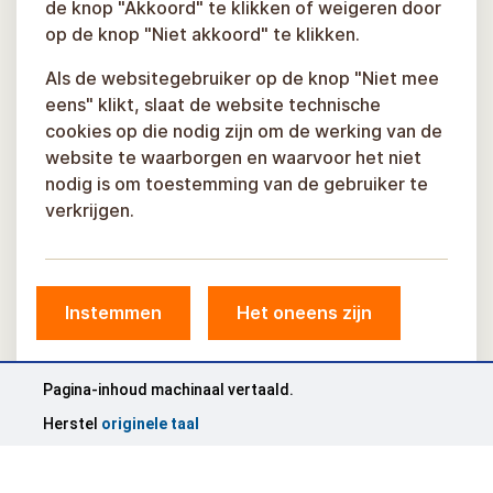
de knop "Akkoord" te klikken of weigeren door
op de knop "Niet akkoord" te klikken.
Als de websitegebruiker op de knop "Niet mee
eens" klikt, slaat de website technische
cookies op die nodig zijn om de werking van de
website te waarborgen en waarvoor het niet
nodig is om toestemming van de gebruiker te
verkrijgen.
Instemmen
Het oneens zijn
© Gemeente Sigulda, 2026.
Ontwikkeld door
COSMODROME
Pagina-inhoud machinaal vertaald.
Herstel
originele taal