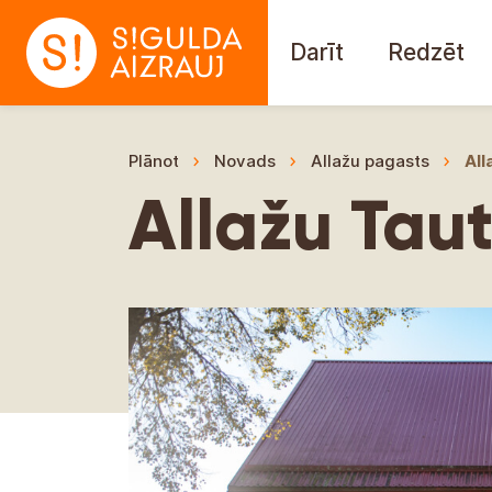
Darīt
Redzēt
Plānot
Novads
Allažu pagasts
All
Allažu Tau