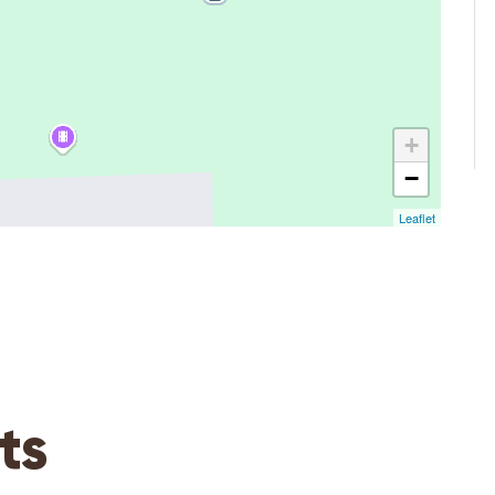
+
−
Leaflet
ts