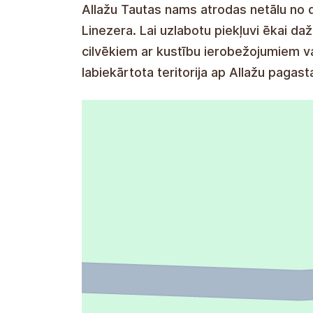
Allažu Tautas nams atrodas netālu no 
Linezera. Lai uzlabotu piekļuvi ēkai d
cilvēkiem ar kustību ierobežojumiem vai
labiekārtota teritorija ap Allažu pagas