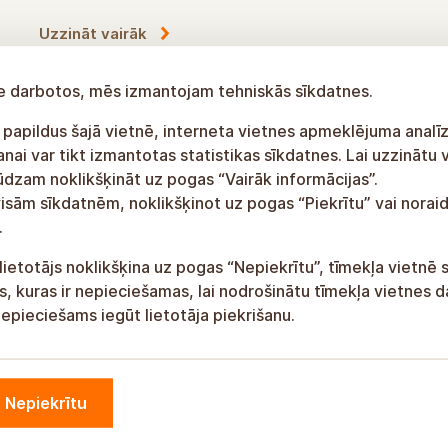
Uzzināt vairāk
tne darbotos, mēs izmantojam tehniskās sīkdatnes.
 papildus šajā vietnē, interneta vietnes apmeklējuma analīz
ai var tikt izmantotas statistikas sīkdatnes. Lai uzzinātu 
lūdzam noklikšķināt uz pogas “Vairāk informācijas”.
visām sīkdatnēm, noklikšķinot uz pogas “Piekrītu” vai noraid
.
lietotājs noklikšķina uz pogas “Nepiekrītu”, tīmekļa vietnē 
, kuras ir nepieciešamas, lai nodrošinātu tīmekļa vietnes d
epieciešams iegūt lietotāja piekrišanu.
Nepiekrītu