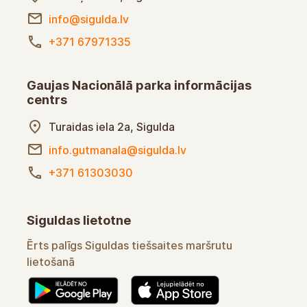
info@sigulda.lv
+371 67971335
Gaujas Nacionālā parka informācijas
centrs
Turaidas iela 2a, Sigulda
info.gutmanala@sigulda.lv
+371 61303030
Siguldas lietotne
Ērts palīgs Siguldas tiešsaites maršrutu
lietošanā