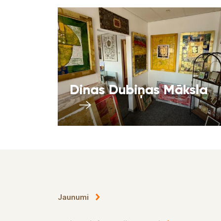
Dinas Dubiņas Māksla
Jaunumi