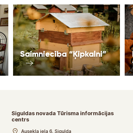
Saimniecība “Ķipkalni”
Siguldas novada Tūrisma informācijas
centrs
Ausekļa iela 6, Sigulda