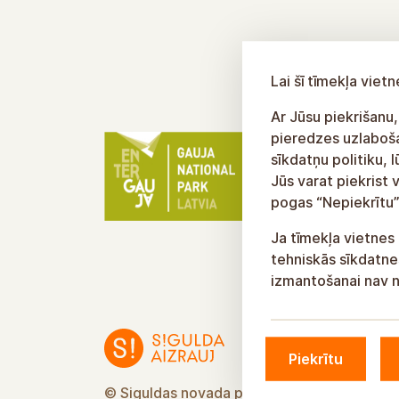
Lai šī tīmekļa vie
Ar Jūsu piekrišanu,
pieredzes uzlabošan
sīkdatņu politiku, 
Jūs varat piekrist 
pogas “Nepiekrītu”
Ja tīmekļa vietnes 
tehniskās sīkdatnes
izmantošanai nav n
Piekrītu
© Siguldas novada pašvaldība, 2026.