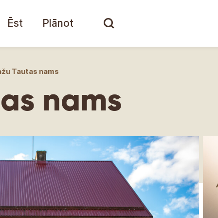
Ēst
Plānot
ažu Tautas nams
tas nams