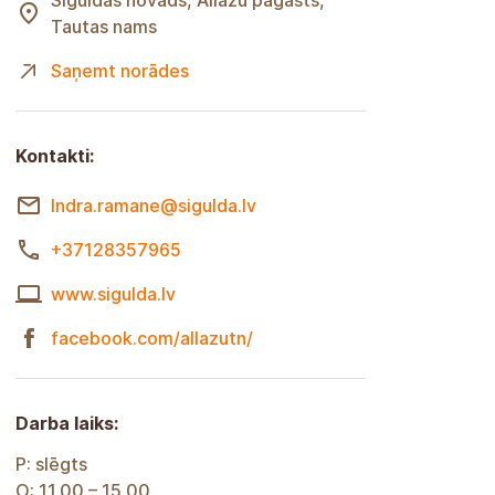
Siguldas novads, Allažu pagasts,
Tautas nams
Saņemt norādes
Kontakti:
Indra.ramane@sigulda.lv
+37128357965
www.sigulda.lv
facebook.com/allazutn/
Darba laiks:
P: slēgts
O: 11.00 – 15.00