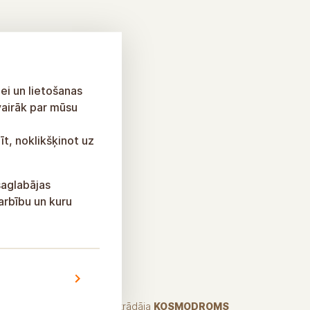
ei un lietošanas
vairāk par mūsu
īt, noklikšķinot uz
saglabājas
arbību un kuru
Izstrādāja
KOSMODROMS