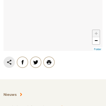
+
−
Folder
Nieuws