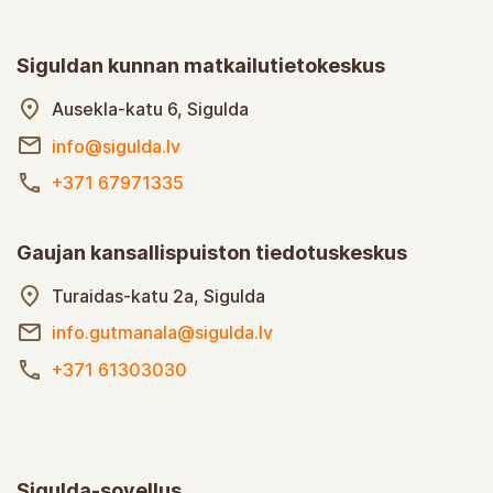
Siguldan kunnan matkailutietokeskus
Ausekla-katu 6, Sigulda
info@sigulda.lv
+371 67971335
Gaujan kansallispuiston tiedotuskeskus
Turaidas-katu 2a, Sigulda
info.gutmanala@sigulda.lv
+371 61303030
Sigulda-sovellus