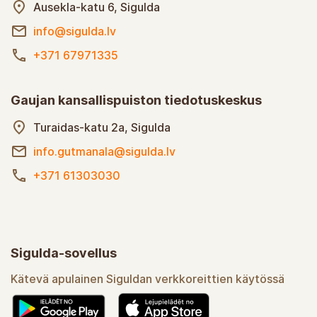
Ausekla-katu 6, Sigulda
info@sigulda.lv
+371 67971335
Gaujan kansallispuiston tiedotuskeskus
Turaidas-katu 2a, Sigulda
info.gutmanala@sigulda.lv
+371 61303030
Sigulda-sovellus
Kätevä apulainen Siguldan verkkoreittien käytössä