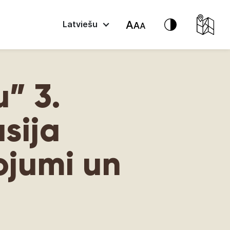
Latviešu
u” 3.
sija
ojumi un