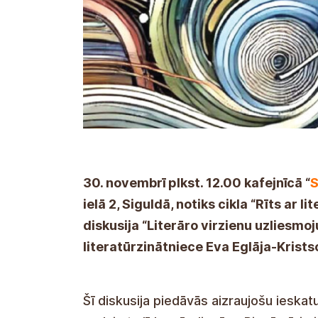
30. novembrī plkst. 12.00 kafejnīcā “
S
ielā 2, Siguldā, notiks cikla “Rīts ar
diskusija “Literāro virzienu uzliesmoj
literatūrzinātniece Eva Eglāja-Krists
Šī diskusija piedāvās aizraujošu ieskatu