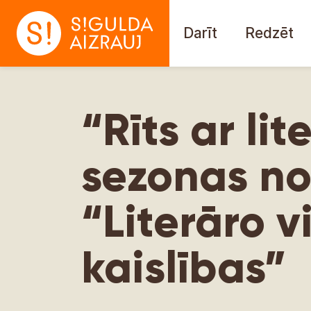
Darīt
Redzēt
“Rīts ar li
sezonas no
“Literāro v
kaislības”