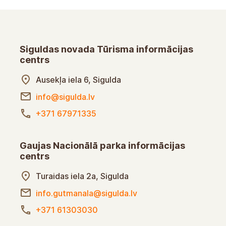
Siguldas novada Tūrisma informācijas
centrs
Ausekļa iela 6, Sigulda
info@sigulda.lv
+371 67971335
Gaujas Nacionālā parka informācijas
centrs
Turaidas iela 2a, Sigulda
info.gutmanala@sigulda.lv
+371 61303030