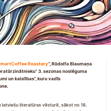
martCoffee Roastery
”, Rūdolfa Blaumaņa
 literatūrzinātnieku” 3. sezonas noslēguma
umi un kaislības”, kuru vadīs
one.
 latviešu literatūras vēsturē, sākot no 18.