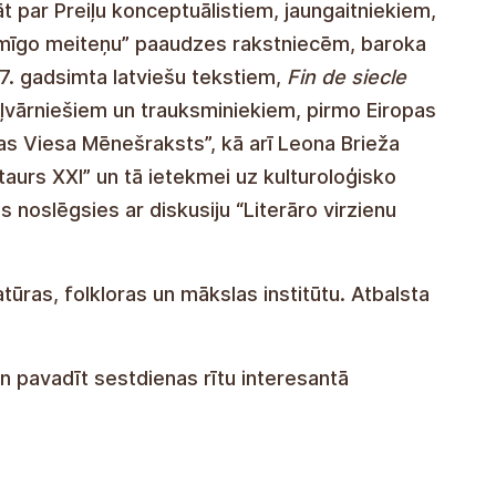
āt par Preiļu konceptuālistiem, jaungaitniekiem,
dusmīgo meiteņu” paaudzes rakstniecēm, baroka
17. gadsimta latviešu tekstiem,
Fin de siecle
aļvārniešiem un trauksminiekiem, pirmo Eiropas
jas Viesa Mēnešraksts”, kā arī Leona Brieža
taurs XXI” un tā ietekmei uz kulturoloģisko
 noslēgsies ar diskusiju “Literāro virzienu
tūras, folkloras un mākslas institūtu. Atbalsta
 pavadīt sestdienas rītu interesantā