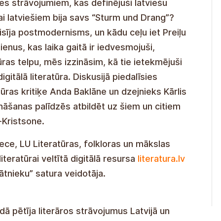
s strāvojumiem, kas definējuši latviešu
Vai latviešiem bija savs “Sturm und Drang”?
aisīja postmodernisms, un kādu ceļu iet Preiļu
ienus, kas laika gaitā ir iedvesmojuši,
tūras telpu, mēs izzināsim, kā tie ietekmējuši
igitālā literatūra. Diskusijā piedalīsies
tūras kritiķe Anda Baklāne un dzejnieks Kārlis
nāšanas palīdzēs atbildēt uz šiem un citiem
a-Kristsone.
niece, LU Literatūras, folkloras un mākslas
literatūrai veltītā digitālā resursa
literatura.lv
nātnieku” satura veidotāja.
ā pētīja literāros strāvojumus Latvijā un