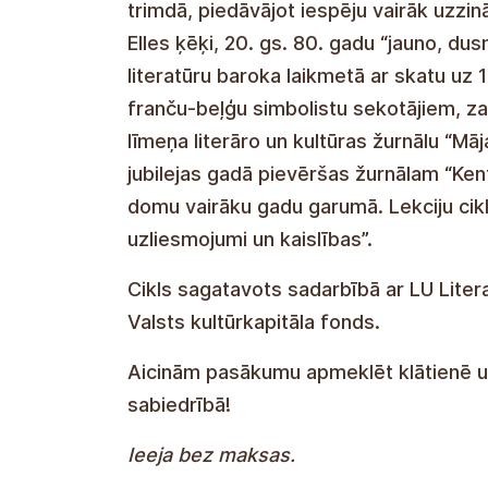
trimdā, piedāvājot iespēju vairāk uzzin
Elles ķēķi, 20. gs. 80. gadu “jauno, 
literatūru baroka laikmetā ar skatu uz 
franču-beļģu simbolistu sekotājiem, z
līmeņa literāro un kultūras žurnālu “Mā
jubilejas gadā pievēršas žurnālam “Ken
domu vairāku gadu garumā. Lekciju cikls
uzliesmojumi un kaislības”.
Cikls sagatavots sadarbībā ar LU Litera
Valsts kultūrkapitāla fonds.
Aicinām pasākumu apmeklēt klātienē un
sabiedrībā!
Ieeja bez maksas.