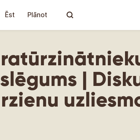
Ēst
Plānot
teratūrzinātniek
slēgums | Disku
irzienu uzliesm