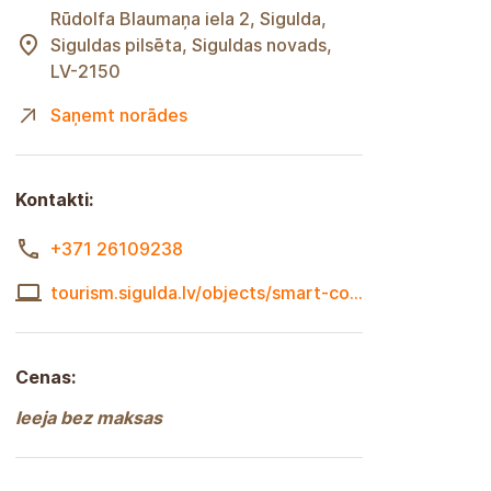
Rūdolfa Blaumaņa iela 2, Sigulda,
Siguldas pilsēta, Siguldas novads,
LV-2150
Saņemt norādes
Kontakti:
+371 26109238
tourism.sigulda.lv/objects/smart-coffee-roastery/?lang=lv
Cenas:
Ieeja bez maksas