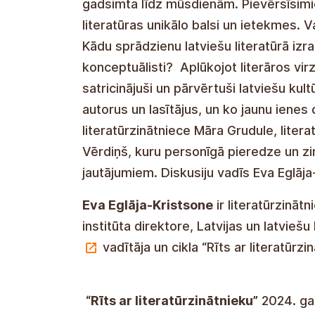
gadsimta līdz mūsdienām. Pievērsīsimie
literatūras unikālo balsi un ietekmes. 
Kādu sprādzienu latviešu literatūrā izr
konceptuālisti? Aplūkojot literāros virz
satricinājuši un pārvērtuši latviešu kul
autorus un lasītājus, un ko jaunu ienes d
literatūrzinātniece Māra Grudule, litera
Vērdiņš, kuru personīgā pieredze un zi
jautājumiem. Diskusiju vadīs Eva Eglāj
Eva Eglāja-Kristsone
ir literatūrzināt
institūta direktore, Latvijas un latviešu 
vadītāja un cikla “Rīts ar literatūrzi
“Rīts ar literatūrzinātnieku”
2024. gad