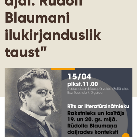
ajal. Rudolf
Blaumani
ilukirjanduslik
taust”