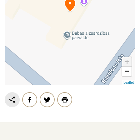
+
−
Leaflet