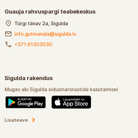
Guauja rahvuspargi teabekeskus
Türgi tänav 2a, Sigulda
info.gutmanala@sigulda.lv
+371 61303030
Sigulda rakendus
Mugav abi Sigulda sidusmarsruutide kasutamisel
Lisateave