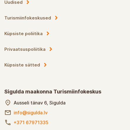
Uudised
Turismiinfokeskused
Küpsiste poliitika
Privaatsuspoliitika
Küpsiste sätted
Sigulda maakonna Turismiinfokeskus
Ausseli tänav 6, Sigulda
info@sigulda.lv
+371 67971335