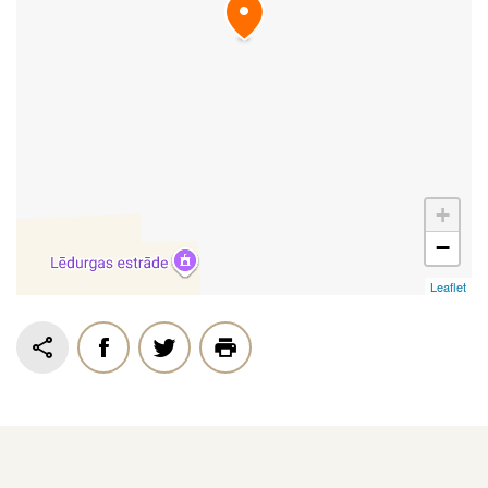
+
−
Leaflet