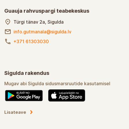
Guauja rahvuspargi teabekeskus
Türgi tänav 2a, Sigulda
info.gutmanala@sigulda.lv
+371 61303030
Sigulda rakendus
Mugav abi Sigulda sidusmarsruutide kasutamisel
Lisateave