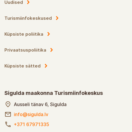
Uudised
Turismiinfokeskused
Küpsiste poliitika
Privaatsuspoliitika
Küpsiste sätted
Sigulda maakonna Turismiinfokeskus
Ausseli tänav 6, Sigulda
info@sigulda.lv
+371 67971335