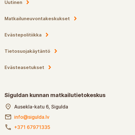
Uutinen
Matkailuneuvontakeskukset
Evästepolitiikka
Tietosuojakäytäntö
Evästeasetukset
Siguldan kunnan matkailutietokeskus
Ausekla-katu 6, Sigulda
info@sigulda.lv
+371 67971335