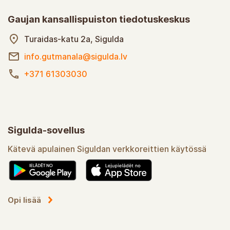
Gaujan kansallispuiston tiedotuskeskus
Turaidas-katu 2a, Sigulda
info.gutmanala@sigulda.lv
+371 61303030
Sigulda-sovellus
Kätevä apulainen Siguldan verkkoreittien käytössä
Opi lisää