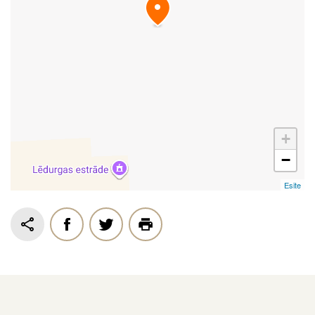
+
−
Esite