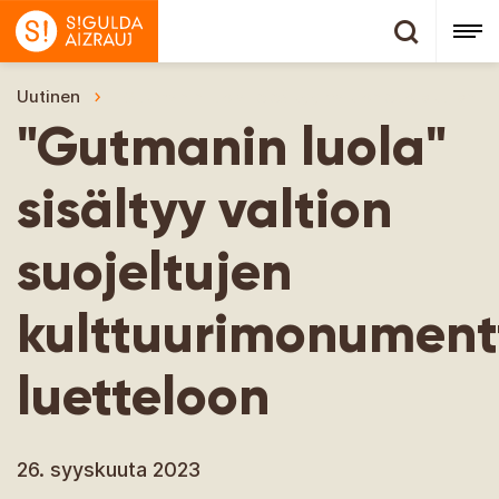
Uutinen
"Gutmanin luola" sisältyy valtion suojeltujen 
"Gutmanin luola"
sisältyy valtion
suojeltujen
kulttuurimonument
luetteloon
26. syyskuuta 2023