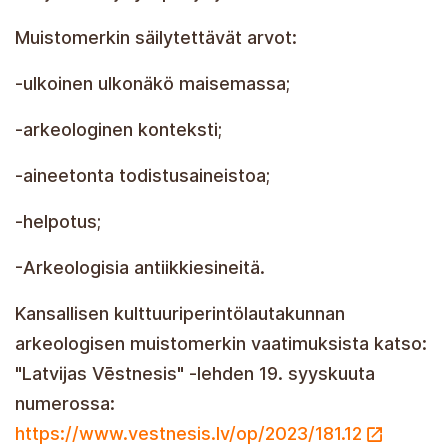
Muistomerkin säilytettävät arvot:
-ulkoinen ulkonäkö maisemassa;
-arkeologinen konteksti;
-aineetonta todistusaineistoa;
-helpotus;
-Arkeologisia antiikkiesineitä.
Kansallisen kulttuuriperintölautakunnan
arkeologisen muistomerkin vaatimuksista katso:
"Latvijas Vēstnesis" -lehden 19. syyskuuta
numerossa:
https://www.vestnesis.lv/op/2023/181.12