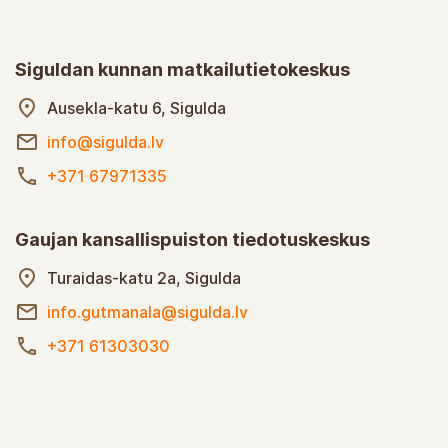
Siguldan kunnan matkailutietokeskus
Ausekla-katu 6, Sigulda
info@sigulda.lv
+371 67971335
Gaujan kansallispuiston tiedotuskeskus
Turaidas-katu 2a, Sigulda
info.gutmanala@sigulda.lv
+371 61303030