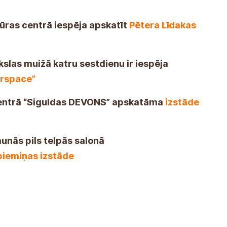
tūras centrā iespēja apskatīt
Pētera Līdakas
kslas muižā katru sestdienu ir iespēja
erspace”
 centrā “Siguldas DEVONS” apskatāma
izstāde
aunās pils telpās salonā
piemiņas izstāde