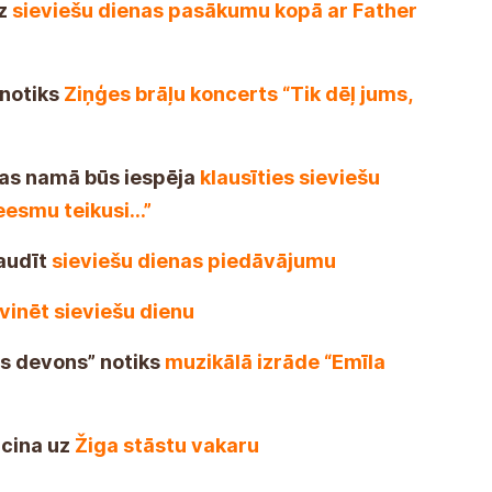
uz
sieviešu dienas pasākumu kopā ar Father
notiks
Ziņģes brāļu koncerts “Tik dēļ jums,
ras namā būs iespēja
klausīties sieviešu
neesmu teikusi…”
audīt
sieviešu dienas piedāvājumu
vinēt sieviešu dienu
as devons” notiks
muzikālā izrāde “Emīla
icina uz
Žiga stāstu vakaru