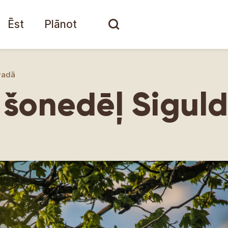
Ēst
Plānot
vadā
– šonedēļ Sigu