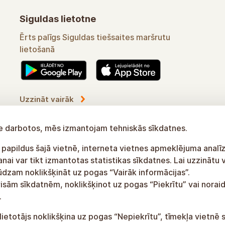
Siguldas lietotne
Ērts palīgs Siguldas tiešsaites maršrutu
lietošanā
Uzzināt vairāk
tne darbotos, mēs izmantojam tehniskās sīkdatnes.
 papildus šajā vietnē, interneta vietnes apmeklējuma analīz
ai var tikt izmantotas statistikas sīkdatnes. Lai uzzinātu 
lūdzam noklikšķināt uz pogas “Vairāk informācijas”.
visām sīkdatnēm, noklikšķinot uz pogas “Piekrītu” vai noraid
.
lietotājs noklikšķina uz pogas “Nepiekrītu”, tīmekļa vietnē 