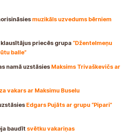
norisināsies
muzikāls uzvedums bērniem
klausītājus priecēs grupa
“Džentelmeņu
ūtu balle”
ras namā uzstāsies
Maksims Trivaškevičs ar
za vakars ar Maksimu Buselu
 uzstāsies
Edgars Pujāts ar grupu “Pipari”
ja baudīt
svētku vakariņas