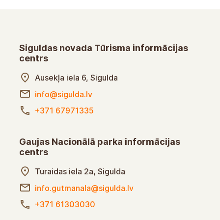
Siguldas novada Tūrisma informācijas
centrs
Ausekļa iela 6, Sigulda
info@sigulda.lv
+371 67971335
Gaujas Nacionālā parka informācijas
centrs
Turaidas iela 2a, Sigulda
info.gutmanala@sigulda.lv
+371 61303030