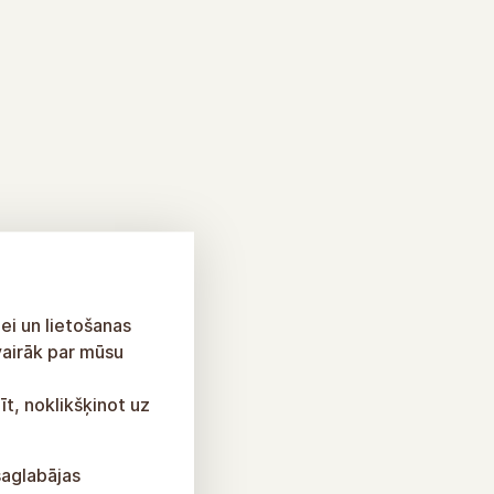
ei un lietošanas
vairāk par mūsu
īt, noklikšķinot uz
saglabājas