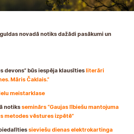
Siguldas novadā notiks dažādi pasākumi un
s devons” būs iespēja klausīties
literāri
s. Māris Čaklais.”
ielu meistarklase
ā notiks
seminārs “Gaujas lībiešu mantojuma
ras metodes vēstures izpētē”
piedalīties
sieviešu dienas elektrokartinga