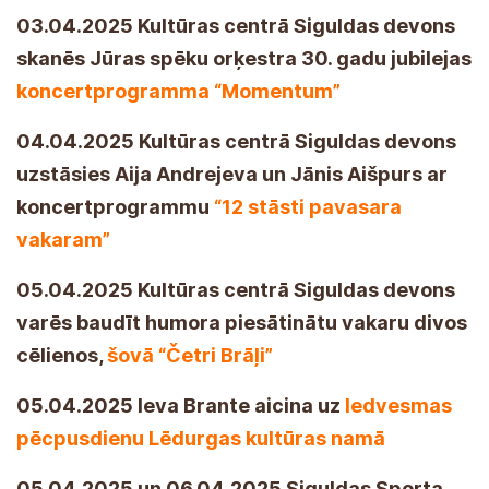
03.04.2025 Kultūras centrā Siguldas devons
skanēs Jūras spēku orķestra 30. gadu jubilejas
koncertprogramma “Momentum”
04.04.2025 Kultūras centrā Siguldas devons
uzstāsies Aija Andrejeva un Jānis Aišpurs ar
koncertprogrammu
“12 stāsti pavasara
vakaram”
05.04.2025 Kultūras centrā Siguldas devons
varēs baudīt humora piesātinātu vakaru divos
cēlienos,
šovā “Četri Brāļi”
05.04.2025 Ieva Brante aicina uz
Iedvesmas
pēcpusdienu Lēdurgas kultūras namā
05.04.2025 un 06.04.2025 Siguldas Sporta