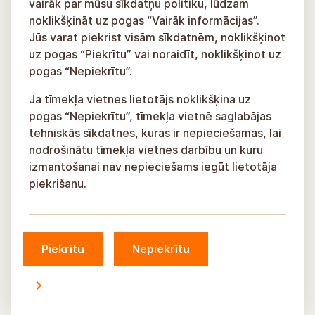
vairāk par mūsu sīkdatņu politiku, lūdzam
noklikšķināt uz pogas “Vairāk informācijas”.
Jūs varat piekrist visām sīkdatnēm, noklikšķinot
uz pogas “Piekrītu” vai noraidīt, noklikšķinot uz
pogas “Nepiekrītu”.
Ja tīmekļa vietnes lietotājs noklikšķina uz
pogas “Nepiekrītu”, tīmekļa vietnē saglabājas
tehniskās sīkdatnes, kuras ir nepieciešamas, lai
nodrošinātu tīmekļa vietnes darbību un kuru
izmantošanai nav nepieciešams iegūt lietotāja
piekrišanu.
Piekrītu
Nepiekrītu
© Siguldas novada pašvaldība, 2026.