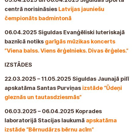
centrā norisināsies
Latvijas jauniešu
čempionāts badmintonā
06.04.2025 Siguldas Evanģēliski luteriskajā
baznīcā notiks
garīgās mūzikas koncerts
”Viena balss. Viens ērģelnieks. Divas ērģeles.”
IZSTĀDES
22.03.2025 – 11.05.2025 Siguldas Jaunajā pilī
apskatāma Santas Purviņas
izstāde “Ūdeņi
gleznās un tautasdziesmās”
06.03.2025 – 06.04.2025 Koprades
laboratorijā Stacijas laukumā
apskatāma
izstāde “Bērnudārzs bērnu acīm”