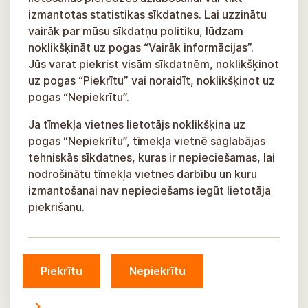
izmantotas statistikas sīkdatnes. Lai uzzinātu
vairāk par mūsu sīkdatņu politiku, lūdzam
noklikšķināt uz pogas “Vairāk informācijas”.
Jūs varat piekrist visām sīkdatnēm, noklikšķinot
uz pogas “Piekrītu” vai noraidīt, noklikšķinot uz
pogas “Nepiekrītu”.
Ja tīmekļa vietnes lietotājs noklikšķina uz
pogas “Nepiekrītu”, tīmekļa vietnē saglabājas
tehniskās sīkdatnes, kuras ir nepieciešamas, lai
nodrošinātu tīmekļa vietnes darbību un kuru
izmantošanai nav nepieciešams iegūt lietotāja
piekrišanu.
Piekrītu
Nepiekrītu
© Siguldas novada pašvaldība, 2026.