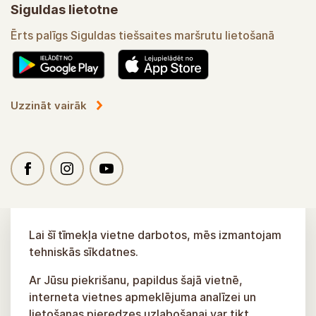
Siguldas lietotne
Ērts palīgs Siguldas tiešsaites maršrutu lietošanā
Uzzināt vairāk
Lai šī tīmekļa vietne darbotos, mēs izmantojam
tehniskās sīkdatnes.
Ar Jūsu piekrišanu, papildus šajā vietnē,
interneta vietnes apmeklējuma analīzei un
lietošanas pieredzes uzlabošanai var tikt