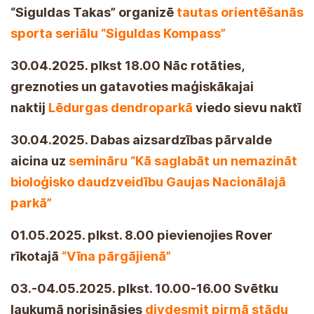
“Siguldas Takas” organizē
tautas orientēšanās
sporta seriālu “Siguldas Kompass”
30.04.2025. plkst 18.00 Nāc rotāties,
greznoties un gatavoties maģiskākajai
naktij
Lēdurgas dendroparkā
viedo sievu naktī
30.04.2025. Dabas aizsardzības pārvalde
aicina uz
semināru “Kā saglabāt un nemazināt
bioloģisko daudzveidību Gaujas Nacionālajā
parkā”
01.05.2025. plkst. 8.00 pievienojies Rover
rīkotajā
“Vīna pārgājienā”
03.-04.05.2025. plkst. 10.00-16.00 Svētku
laukumā norisināsies
divdesmit pirmā stādu