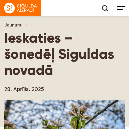
Jaunumi
Ieskaties – šonedēļ Siguldas novadā
Ieskaties –
šonedēļ Siguldas
novadā
28. Aprīlis. 2025