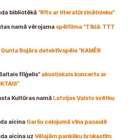
ada bibliotēkā
“Rīts ar literatūrzinātnieku”
Tautas namā vērojama
spēlfilma “Tīklā. TTT
ā
Gunta Bojāra detektīvspēle “KAMĒR
altais flīģelis”
akustiskais koncerts ar
IKTAIS”
gasta Kultūras namā
Latvijas Valsts svētku
lda aicina
Garšu ceļojumā vīna pasaulē
lda aicina uz
Vēlajām pankūku brokastīm