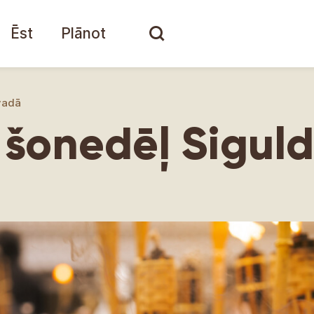
Ēst
Plānot
vadā
– šonedēļ Sigu