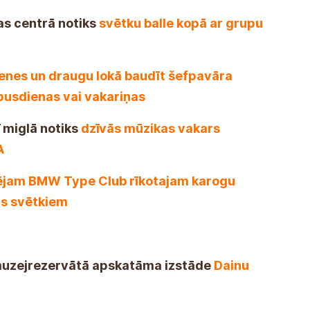
ras centrā notiks
svētku balle kopā ar grupu
enes un draugu lokā baudīt šefpavāra
pusdienas vai vakariņas
ī miglā notiks
dzīvās mūzikas vakars
A
dējam BMW Type Club rīkotajam karogu
ts svētkiem
 muzejrezervātā apskatāma izstāde
Dainu