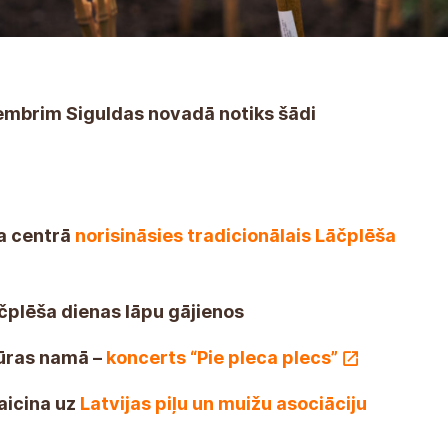
vembrim Siguldas novadā notiks šādi
ta centrā
norisināsies tradicionālais Lāčplēša
čplēša dienas lāpu gājienos
tūras namā –
koncerts “Pie pleca plecs”
 aicina uz
Latvijas piļu un muižu asociāciju