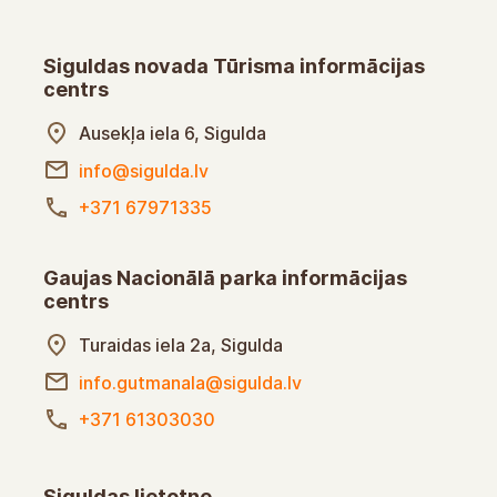
Siguldas novada Tūrisma informācijas
centrs
Ausekļa iela 6, Sigulda
info@sigulda.lv
+371 67971335
Gaujas Nacionālā parka informācijas
centrs
Turaidas iela 2a, Sigulda
info.gutmanala@sigulda.lv
+371 61303030
Siguldas lietotne