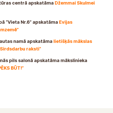
ultūras centrā apskatāma
Džemmai Skulmei
lpā “Vieta Nr.6” apskatāma
Evijas
numzemē”
s Tautas namā apskatāma
lietišķās mākslas
“Sirdsdarbu raksti”
aunās pils salonā apskatāma mākslinieka
PĒKS BŪT!”