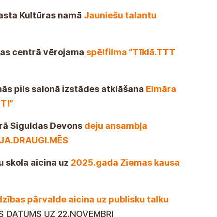
gasta Kultūras namā
Jauniešu talantu
ūras centrā vērojama
spēlfilma “Tīklā.TTT
nās pils salonā izstādes atklāšana
Elmāra
T!”
ntrā Siguldas Devons
deju ansambļa
VIJA.DRAUGI.MĒS
u skola aicina uz
2025.gada Ziemas kausa
zības pārvalde aicina uz publisku talku
S DATUMS UZ 22.NOVEMBRI