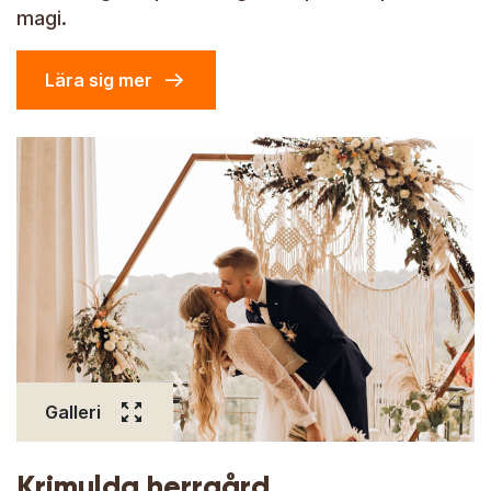
magi.
Lära sig mer
Galleri
Krimulda herrgård