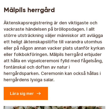
Mālpils herrgård
Äktenskapsregistrering är den viktigaste och
vackraste händelsen på bröllopsdagen. I allt
större utsträckning väljer människor att avlägga
ett heligt äktenskapslöfte till varandra utomhus
eller på någon annan vacker plats utanför kyrkan
eller folkbokföringen. Mālpils herrgård erbjuder
att hålla en vigselceremoni fylld med fågelsång,
fontänskal och doften av natur i
herrgårdsparken. Ceremonin kan också hållas i
herrgårdens lyxiga salar.
Lära sig mer