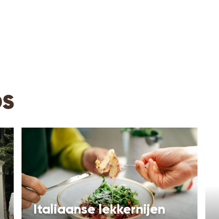
bs
Italiaanse lekkernijen