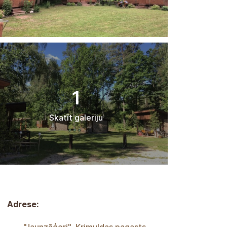
1
Skatīt galeriju
Adrese: