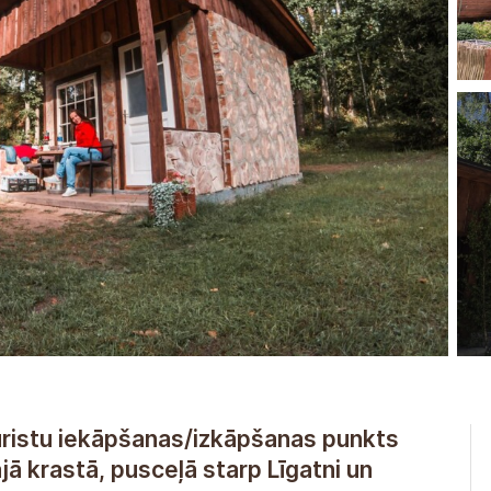
ūristu iekāpšanas/izkāpšanas punkts
ā krastā, pusceļā starp Līgatni un