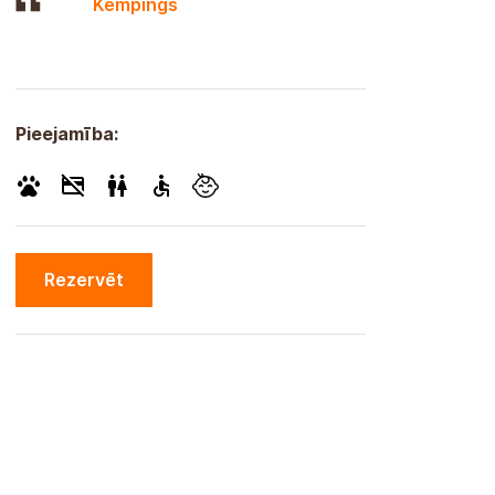
Kempings
Pieejamība:
Rezervēt