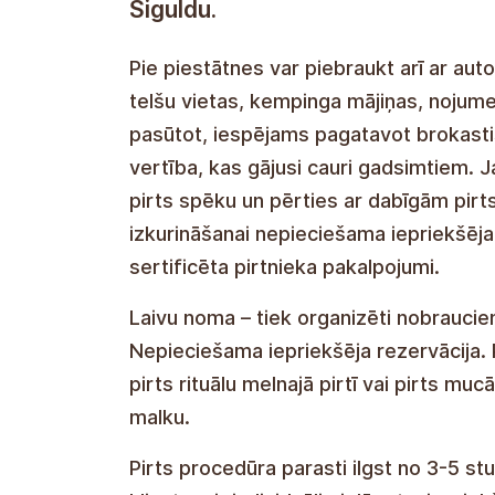
Siguldu.
Pie piestātnes var piebraukt arī ar aut
telšu vietas, kempinga mājiņas, nojumes
pasūtot, iespējams pagatavot brokastis,
vertība, kas gājusi cauri gadsimtiem. 
pirts spēku un pērties ar dabīgām pirts 
izkurināšanai nepieciešama iepriekšēja
sertificēta pirtnieka pakalpojumi.
Laivu noma – tiek organizēti nobraucien
Nepieciešama iepriekšēja rezervācija. 
pirts rituālu melnajā pirtī vai pirts mu
malku.
Pirts procedūra parasti ilgst no 3-5 s