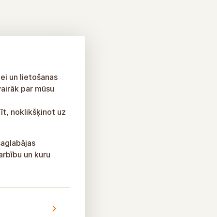
ei un lietošanas
vairāk par mūsu
īt, noklikšķinot uz
saglabājas
arbību un kuru