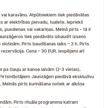
o vai karavānu. Atpūtniekiem tiek piedāvātas
 ar elektrības pievadu, tualete. Iepriekš
 pusdienas vai vakariņas. Melnā pirts – tā ir
Jaunzāģeros tiek piedāvāts izbaudīt izseno
slotiņām. Pirts baudīšanas laiks – 3 h. Pirts
 rezervācija. Cena – 30 EUR. Iespējami arī
i pa Gauju ar kanoe laivām (2-3 vietas).
Pirtsmīļotājiem Jaunzāģeri piedāvā ekskluzīvu
cā. Melnās pirts kurināšana notiek ar alkšņa
tundām. Pirts rituāla programma katram