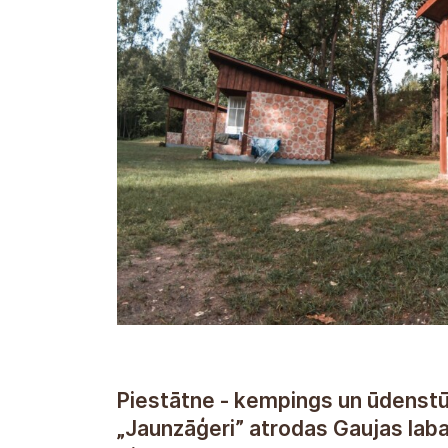
Piestātne - kempings un ūdenst
„Jaunzāģeri” atrodas Gaujas labaj