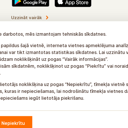
Uzzināt vairāk
tne darbotos, mēs izmantojam tehniskās sīkdatnes.
 papildus šajā vietnē, interneta vietnes apmeklējuma analīz
ai var tikt izmantotas statistikas sīkdatnes. Lai uzzinātu 
lūdzam noklikšķināt uz pogas “Vairāk informācijas”.
visām sīkdatnēm, noklikšķinot uz pogas “Piekrītu” vai noraid
.
lietotājs noklikšķina uz pogas “Nepiekrītu”, tīmekļa vietnē 
, kuras ir nepieciešamas, lai nodrošinātu tīmekļa vietnes d
epieciešams iegūt lietotāja piekrišanu.
Nepiekrītu