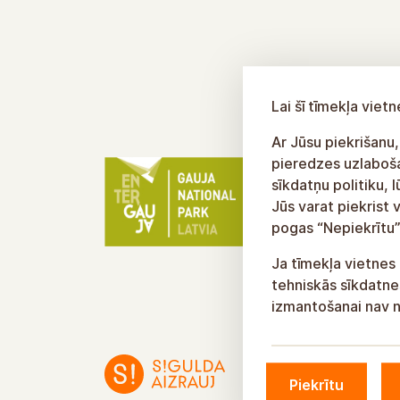
Lai šī tīmekļa vie
Ar Jūsu piekrišanu,
pieredzes uzlabošan
sīkdatņu politiku, 
Jūs varat piekrist 
pogas “Nepiekrītu”
Ja tīmekļa vietnes 
tehniskās sīkdatnes
izmantošanai nav n
Piekrītu