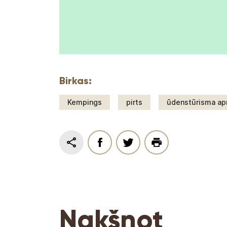
Birkas:
Kempings
pirts
ūdenstūrisma a
Nakšņot