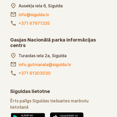
Ausekļa iela 6, Sigulda
info@sigulda.lv
+371 67971335
Gaujas Nacionālā parka informācijas
centrs
Turaidas iela 2a, Sigulda
info.gutmanala@sigulda.lv
+371 61303030
Siguldas lietotne
Ērts palīgs Siguldas tiešsaites maršrutu
lietošanā