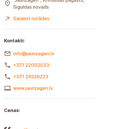
"Jaunzāģeri", Krimuldas pagasts,
Siguldas novads
Saņemt norādes
Kontakti:
info@jaunzageri.lv
+371 22002033
+371 29326223
www.jaunzageri.lv
Cenas: