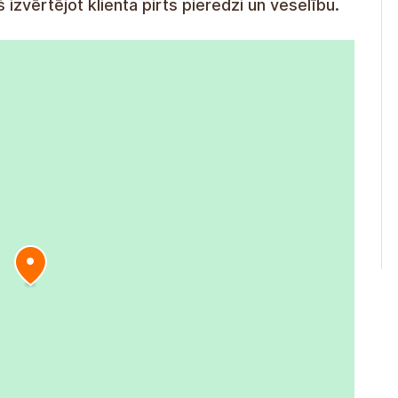
kš izvērtējot klienta pirts pieredzi un veselību.