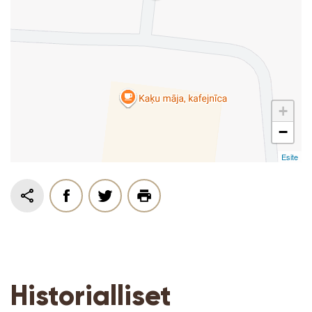
+
−
Esite
Historialliset