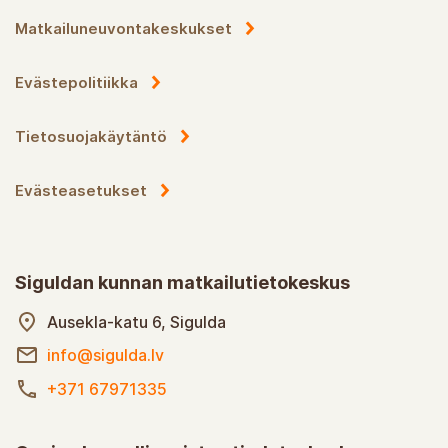
Matkailuneuvontakeskukset
Evästepolitiikka
Tietosuojakäytäntö
Evästeasetukset
Siguldan kunnan matkailutietokeskus
Ausekla-katu 6, Sigulda
info@sigulda.lv
+371 67971335