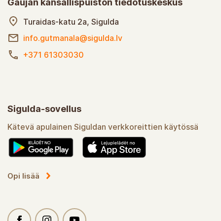
Gaujan kansallispuiston tiedotuskeskus
Turaidas-katu 2a, Sigulda
info.gutmanala@sigulda.lv
+371 61303030
Sigulda-sovellus
Kätevä apulainen Siguldan verkkoreittien käytössä
Opi lisää