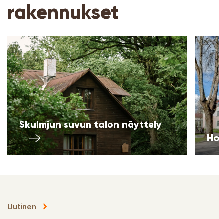
rakennukset
Skulmjun suvun talon näyttely
Ho
Uutinen