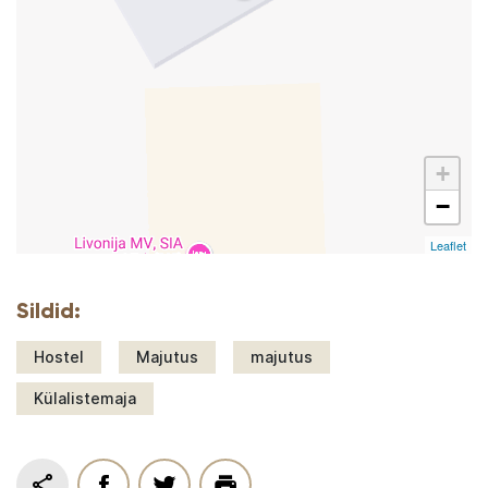
+
−
Leaflet
Sildid:
Hostel
Majutus
majutus
Külalistemaja