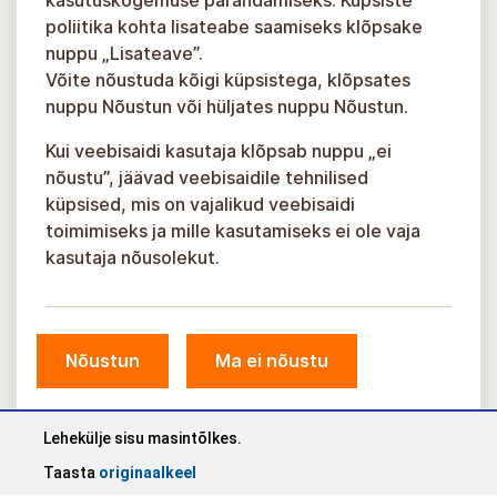
kasutuskogemuse parandamiseks. Küpsiste
poliitika kohta lisateabe saamiseks klõpsake
nuppu „Lisateave”.
Võite nõustuda kõigi küpsistega, klõpsates
nuppu Nõustun või hüljates nuppu Nõustun.
Kui veebisaidi kasutaja klõpsab nuppu „ei
nõustu”, jäävad veebisaidile tehnilised
küpsised, mis on vajalikud veebisaidi
toimimiseks ja mille kasutamiseks ei ole vaja
kasutaja nõusolekut.
© Sigulda omavalitsus, 2026.
Nõustun
Ma ei nõustu
Välja töötanud
KOSMODROOM
Lehekülje sisu masintõlkes.
Taasta
originaalkeel