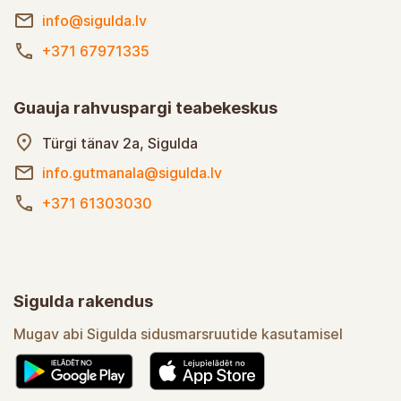
info@sigulda.lv
+371 67971335
Guauja rahvuspargi teabekeskus
Türgi tänav 2a, Sigulda
info.gutmanala@sigulda.lv
+371 61303030
Sigulda rakendus
Mugav abi Sigulda sidusmarsruutide kasutamisel