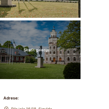
Skatīt galeriju
Adrese: