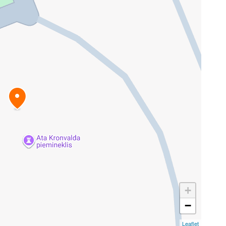
+
−
Leaflet