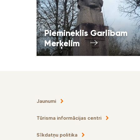
Piemineklis Garlībam
Merķelim
Jaunumi
Tūrisma informācijas centri
Sīkdatņu politika