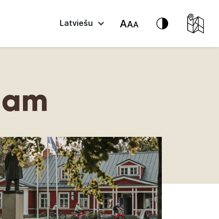
Latviešu
ldam