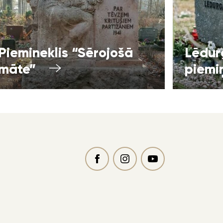
Piemineklis “Sērojošā
Lēdur
māte”
piemi