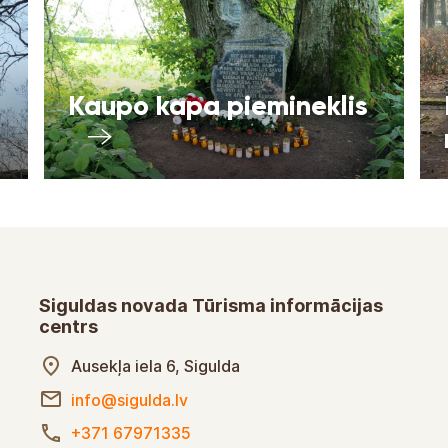
Kaupo kapa piemineklis
Siguldas novada Tūrisma informācijas
centrs
Ausekļa iela 6, Sigulda
info@sigulda.lv
+371 67971335