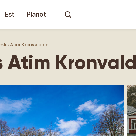
Ēst
Plānot
eklis Atim Kronvaldam
s Atim Kronva