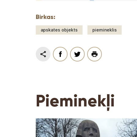
Birkas:
apskates objekts
piemineklis
Pieminekļi