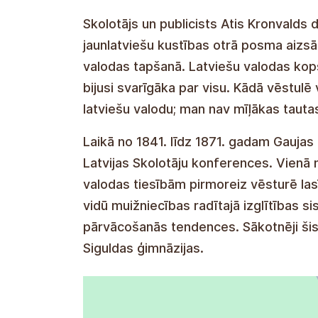
Skolotājs un publicists Atis Kronvalds 
jaunlatviešu kustības otrā posma aizsāc
valodas tapšanā. Latviešu valodas kop
bijusi svarīgāka par visu. Kādā vēstulē
latviešu valodu; man nav mīļākas tautas
Laikā no 1841. līdz 1871. gadam Gaujas
Latvijas Skolotāju konferences. Vienā 
valodas tiesībām pirmoreiz vēsturē lasī
vidū muižniecības radītajā izglītības 
pārvācošanās tendences. Sākotnēji šis p
Siguldas ģimnāzijas.