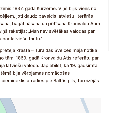
dzimis 1837. gadā Kurzemē. Viņš bijis viens no
ējiem, ļoti daudz paveicis latviešu literārās
šana, bagātināšana un pētīšana Kronvaldu Atim
 viņš rakstījis: „Man nav svētākas valodas par
 par latviešu tautu.”
 pretējā krastā – Turaidas Šveices mājā notika
no tām, 1869. gadā Kronvaldu Atis referātu par
ja latviešu valodā. Jāpiebilst, ka 19. gadsimta
sistēmā bija vērojamas nomācošas
iemineklis atradies pie Baltās pils, toreizējās