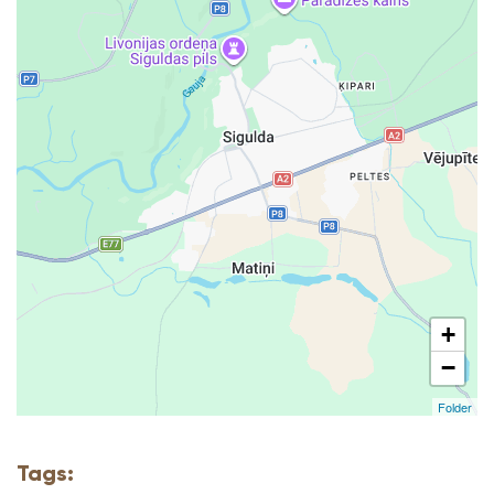
+
−
Folder
Tags: