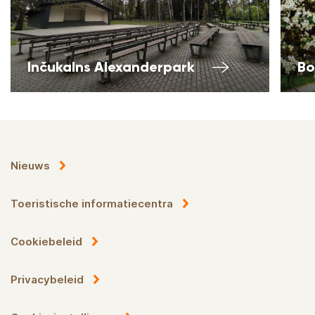
Inčukalns Alexanderpark
Bo
Nieuws
Toeristische informatiecentra
Cookiebeleid
Privacybeleid