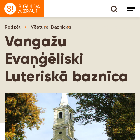
Redzēt
Vēsture
Baznīcas
Vangažu Evaņģēliski Luteris
Vangažu
Evaņģēliski
Luteriskā baznīca