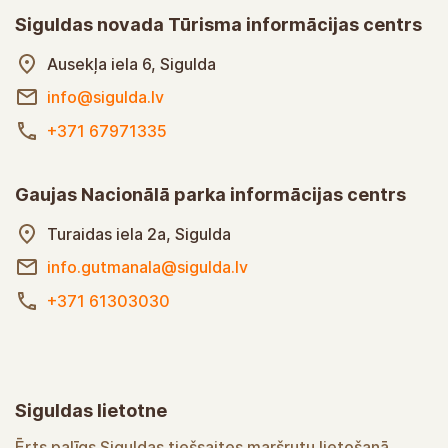
Siguldas novada Tūrisma informācijas centrs
Ausekļa iela 6, Sigulda
info@sigulda.lv
+371 67971335
Gaujas Nacionālā parka informācijas centrs
Turaidas iela 2a, Sigulda
info.gutmanala@sigulda.lv
+371 61303030
Siguldas lietotne
Ērts palīgs Siguldas tiešsaites maršrutu lietošanā