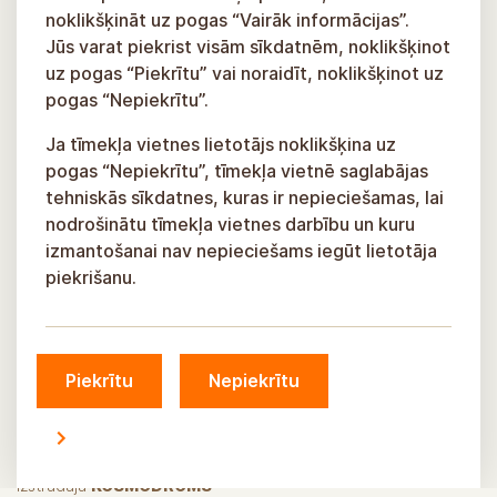
noklikšķināt uz pogas “Vairāk informācijas”.
Jūs varat piekrist visām sīkdatnēm, noklikšķinot
uz pogas “Piekrītu” vai noraidīt, noklikšķinot uz
pogas “Nepiekrītu”.
Ja tīmekļa vietnes lietotājs noklikšķina uz
pogas “Nepiekrītu”, tīmekļa vietnē saglabājas
tehniskās sīkdatnes, kuras ir nepieciešamas, lai
nodrošinātu tīmekļa vietnes darbību un kuru
izmantošanai nav nepieciešams iegūt lietotāja
piekrišanu.
Piekrītu
Nepiekrītu
© Siguldas novada pašvaldība, 2026.
Izstrādāja
KOSMODROMS