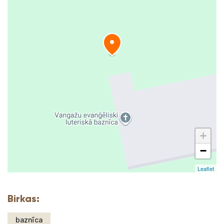
+
−
Leaflet
Birkas:
baznīca