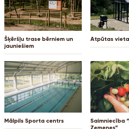
Šķēršļu trase bērniem un
Atpūtas vieta
jauniešiem
Mālpils Sporta centrs
Saimniecība 
Zemenes”