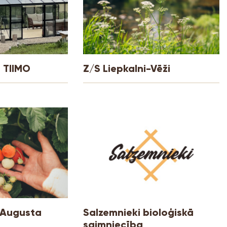
 TIIMO
Z/S Liepkalni-Vēži
“Augusta
Salzemnieki bioloģiskā
saimniecība