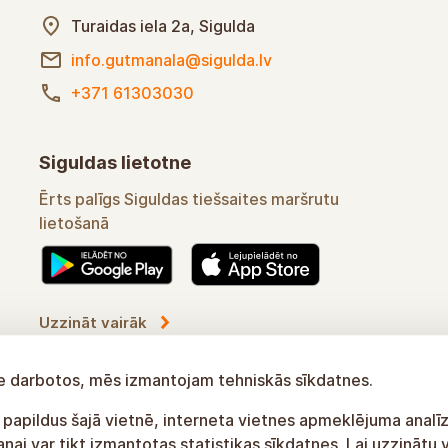
Turaidas iela 2a, Sigulda
info.gutmanala@sigulda.lv
+371 61303030
Siguldas lietotne
Ērts palīgs Siguldas tiešsaites maršrutu
lietošanā
Uzzināt vairāk
tne darbotos, mēs izmantojam tehniskās sīkdatnes.
 papildus šajā vietnē, interneta vietnes apmeklējuma analīz
ai var tikt izmantotas statistikas sīkdatnes. Lai uzzinātu 