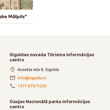
ke Mālpils”
Siguldas novada Tūrisma informācijas
centrs
Ausekļa iela 6, Sigulda
info@sigulda.lv
+371 67971335
Gaujas Nacionālā parka informācijas
centrs