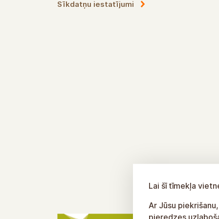
Sīkdatņu iestatījumi
Lai šī tīmekļa vie
Ar Jūsu piekrišanu,
pieredzes uzlabošan