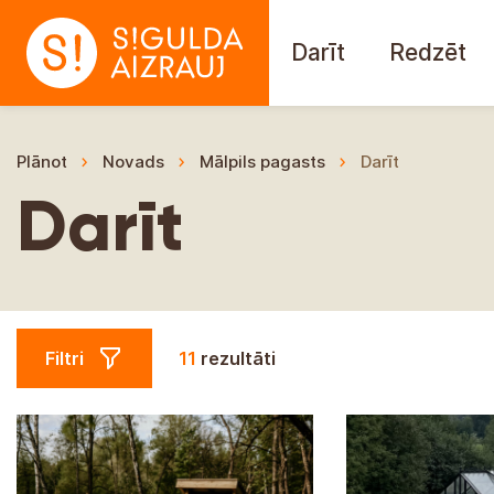
Darīt
Redzēt
Plānot
Novads
Mālpils pagasts
Darīt
Darīt
Filtri
11
rezultāti