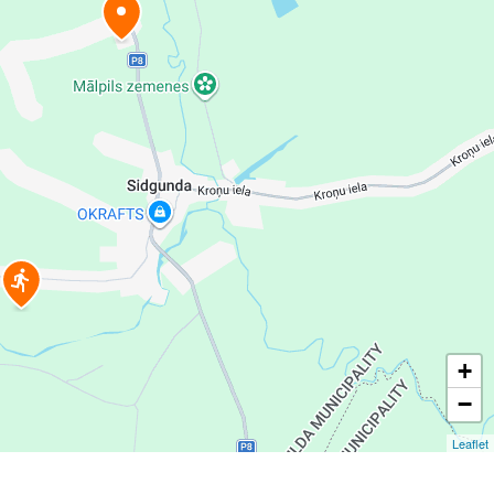
+
−
Leaflet