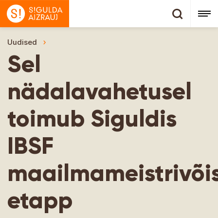
Uudised
Sel nädalavahetusel toimub Siguldis IBSF maa
Sel
nädalavahetusel
toimub Siguldis
IBSF
maailmameistrivõis
etapp