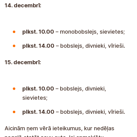
14. detsember:
10:00
– monobobisõit, naised;
14
:00
– bobisõit, paarissõit, mehed.
15. detsember:
10:00
– bobisõit, paarissõit, naised;
14
:00
– bobisõit, paarissõit, mehed.
Aicinām ņem vērā ieteikumus, kur nedēļas