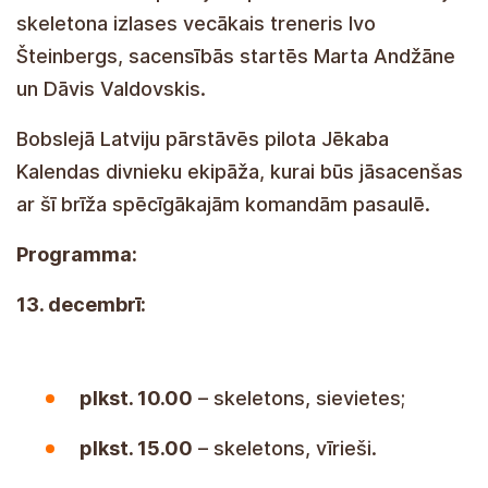
osalevad samuti võistlusel. Nagu tunnistas Läti
skeletonmeeskonna peatreener, võistlevad Ivo
Šteinbergs, Marta Andžāne ja Dāvis Valdovskis.
Bobisõidus esindab Lätit piloot Jēkabs Kalenda
kahemehemeeskond, kes peab hetkel
konkureerima maailma tugevamate
meeskondadega.
PROGRAMM:
13. detsember:
10:00 –
skelett, naised;
15:00
– skelett, mehed.