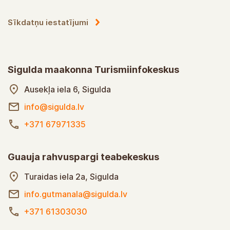
Sīkdatņu iestatījumi
Sigulda maakonna Turismiinfokeskus
Ausekļa iela 6, Sigulda
info@sigulda.lv
+371 67971335
Guauja rahvuspargi teabekeskus
Turaidas iela 2a, Sigulda
info.gutmanala@sigulda.lv
+371 61303030