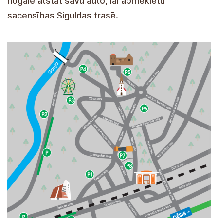
nogalē atstāt savu auto, lai apmeklētu
sacensības Siguldas trasē.