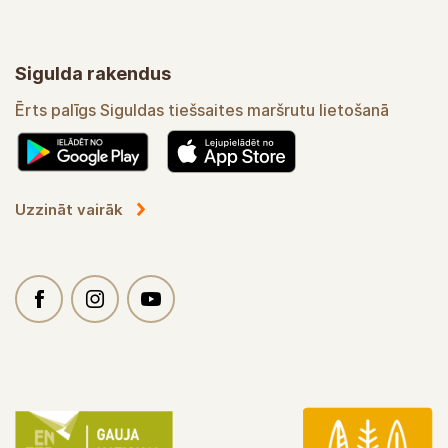
Sigulda rakendus
Ērts palīgs Siguldas tiešsaites maršrutu lietošanā
Uzzināt vairāk