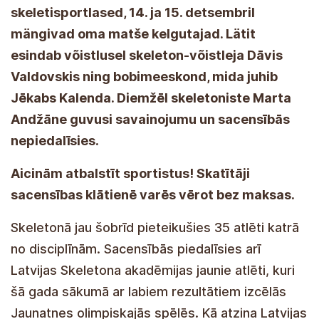
skeletisportlased, 14. ja 15. detsembril
mängivad oma matše kelgutajad. Lätit
esindab võistlusel skeleton-võistleja Dāvis
Valdovskis ning bobimeeskond, mida juhib
Jēkabs Kalenda.
Diemžēl skeletoniste Marta
Andžāne guvusi savainojumu un sacensībās
nepiedalīsies.
Kutsume teid toetama sportlasi!
Pealtvaatajad saavad võistlust kohapeal
tasuta vaadata.
Igas distsipliinis on juba registreeritud 35
skeletisportlast. Läti skeletiakadeemia noored
sportlased, kes paistsid silma heade
tulemustega noorte olümpiamängudel sel aastal,