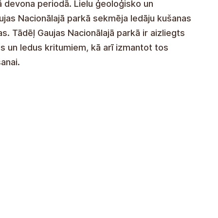
omo en el valle de la Gauja y sus afluentes,
 370 y 380 millones de años en el periodo
etos geológicos y geomorfológicos en el
ada por el deshielo de las aguas glaciares, que
rancos. Por ello, está prohibido desplazarse
 agua y hielo en el Parque Nacional de la
dades recreativas, deportivas y otros eventos.
aleza
ov.lv