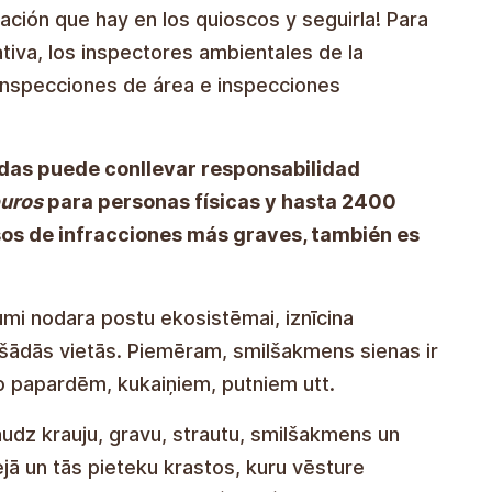
mación que hay en los quioscos y seguirla! Para
tiva, los inspectores ambientales de la
 inspecciones de área e inspecciones
idas puede conllevar responsabilidad
uros
para personas físicas y hasta 2400
sos de infracciones más graves, también es
os grabados dañan el ecosistema, destruyen el
e vida que habitan estos lugares. Por ejemplo,
s algas, musgos, microhelechos, insectos,
ntos acantilados, barrancos, arroyos, rocas y