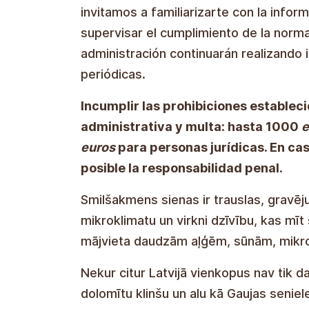
invitamos a familiarizarte con la infor
supervisar el cumplimiento de la norma
administración continuarán realizando
periódicas.
Incumplir las prohibiciones establec
administrativa y multa: hasta 1000
e
euros
para personas jurídicas. En ca
posible la responsabilidad penal.
Los muros de arenisca son frágiles, l
microclima y una variedad de formas d
los muros de arenisca albergan mucha
aves y más.
En ningún otro lugar de Letonia hay ta