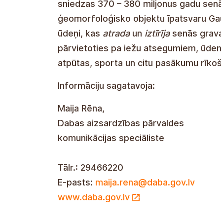
cuevas de arenisca y dolomita juntos c
cuya historia se remonta a hace entre
Devónico. Una gran proporción de obj
Parque Nacional de la Gauja fue facilit
encontraron
y
despejaron
antiguos bar
por afloramientos rocosos, cascadas de
Gauja, así como utilizarlos para activi
Información preparada por:
Maija Rena, Especialista
en Comunicación
, Agencia de Conservación de la Natur
Teléfono: 29466220
Correo electrónico:
maija.rena@daba.g