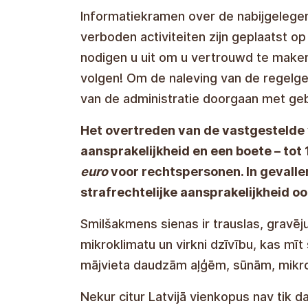
Informatiekramen over de nabijgelege
verboden activiteiten zijn geplaatst op
nodigen u uit om u vertrouwd te maken
volgen! Om de naleving van de regelge
van de administratie doorgaan met geb
Het overtreden van de vastgestelde 
aansprakelijkheid en een boete – to
euro
voor rechtspersonen. In gevalle
strafrechtelijke aansprakelijkheid oo
Zandstenen muren zijn fragiel, gravur
het microklimaat en een scala aan lev
zandstenen muren de thuisbasis van ve
vogels en meer.