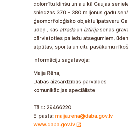
Nergens anders in Letland zijn zoveel k
dolomietgesteenten en grotten samen als
waarvan de geschiedenis zich uitstrekt
Devoon. Een groot deel van de geolog
Nationaal Park Gauja werd mogelijk ge
oude ravijnen
vond
en
vrijmaakte
. Daa
water- en ijsvallen in het Nationaal P
gebruiken voor recreatie, sport en a
Informatie opgesteld door:
Maija Rena, communicatiespecialist
, Nature
Conservation Agency Telefoon: 2946