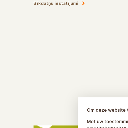
Privātuma politika
Sīkdatņu iestatījumi
Om deze website t
Met uw toestemmin