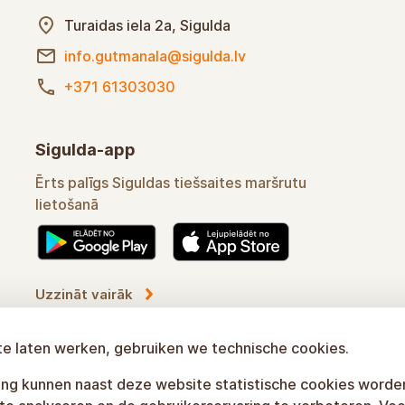
Informatiecentrum van het Nationaal
Park Gauja
Turaidas iela 2a, Sigulda
info.gutmanala@sigulda.lv
+371 61303030
Sigulda-app
Ērts palīgs Siguldas tiešsaites maršrutu
lietošanā
e laten werken, gebruiken we technische cookies.
Uzzināt vairāk
g kunnen naast deze website statistische cookies worde