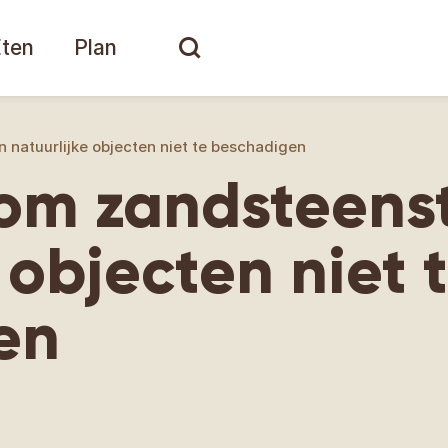
Eten
Plan
 natuurlijke objecten niet te beschadigen
 om zandsteens
 objecten niet 
en