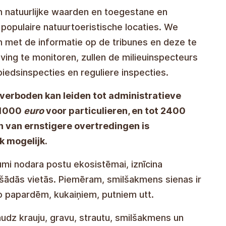
n natuurlijke waarden en toegestane en
 populaire natuurtoeristische locaties. We
 met de informatie op de tribunes en deze te
ving te monitoren, zullen de milieuinspecteurs
iedsinspecties en reguliere inspecties.
verboden kan leiden tot administratieve
t 1000
euro
voor particulieren, en tot 2400
n van ernstigere overtredingen is
k mogelijk.
es beschadigen het ecosysteem, vernietigen
ensvormen die zulke plaatsen bewonen. Zo zijn
el algen, mossen, microvarens, insecten,