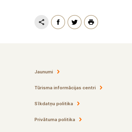
E-mail:
maija.rena@daba.gov.lv
www.daba.gov.lv
Jaunumi
Tūrisma informācijas centri
Sīkdatņu politika