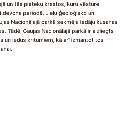
liffen, ravijnen, beken, zandsteen- en
 in de Gauja-vallei en haar zijrivieren,
 tot 370-380 miljoen jaar geleden in het
ische en geomorfologische objecten in het
maakt door het smeltwater van gletsjers, dat
rom is het verboden om langs rotsformaties,
ark Gauja te bewegen, evenals om deze te
ndere evenementen.
6220