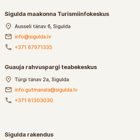
Sigulda maakonna Turismiinfokeskus
Ausseli tänav 6, Sigulda
info@sigulda.lv
+371 67971335
Guauja rahvuspargi teabekeskus
Türgi tänav 2a, Sigulda
info.gutmanala@sigulda.lv
+371 61303030
Sigulda rakendus