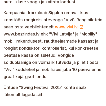
autoliikluse voogu ja kaitsta loodust.
Kampaaniat korraldab Sigulda omavalitsus
koostöös rongireisijateveoga "Vivi". Rongipileteid
saab osta veebilehtedelt
www.vivi.lv,
www.bezrindas.lv ehk "Vivi Latvija" ja "Mobilly"
mobiilirakendusest, raudteejaamade kassast ja
rongist konduktori kontrollerist, kui konkreetse
peatuse kassa on suletud. Rongide
sõiduplaaniga on võimalik tutvuda ja piletit osta
"Vivi" kodulehel ja mobiiliäpis juba 10 päeva enne
graafikujärgset lendu.
Ürituse "Swing Festival 2025" kohta saab
lähemalt lugeda siit
.