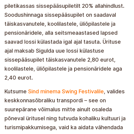
piletikassas sissepääsupiletilt 20% allahindlust.
Soodushinnaga sissepääsupilet on saadaval
täiskasvanutele, koolilastele, üliõpilastele ja
pensionäridele, alla seitsmeaastased lapsed
saavad lossi külastada igal ajal tasuta. Ürituse
ajal maksab Sigulda uue lossi külastuse
sissepääsupilet täiskasvanutele 2,80 eurot,
koolilastele, üliõpilastele ja pensionäridele aga
2,40 eurot.
Kutsume
Sind minema Swing Festivalile
, valides
keskkonnasõbraliku transpordi – see on
suurepärane võimalus mitte ainult osaleda
põneval üritusel ning tutvuda kohaliku kultuuri ja
turismipakkumisega, vaid ka aidata vähendada