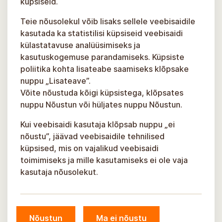
küpsiseid.
Teie nõusolekul võib lisaks sellele veebisaidile
kasutada ka statistilisi küpsiseid veebisaidi
külastatavuse analüüsimiseks ja
kasutuskogemuse parandamiseks. Küpsiste
poliitika kohta lisateabe saamiseks klõpsake
nuppu „Lisateave”.
Võite nõustuda kõigi küpsistega, klõpsates
nuppu Nõustun või hüljates nuppu Nõustun.
Kui veebisaidi kasutaja klõpsab nuppu „ei
nõustu”, jäävad veebisaidile tehnilised
küpsised, mis on vajalikud veebisaidi
toimimiseks ja mille kasutamiseks ei ole vaja
kasutaja nõusolekut.
© Sigulda omavalitsus, 2026.
Nõustun
Ma ei nõustu