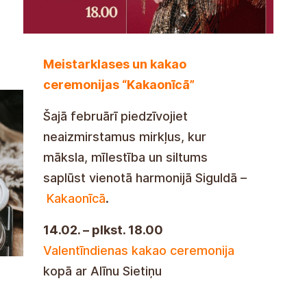
Meistarklases un kakao
ceremonijas “Kakaonīcā”
Šajā februārī piedzīvojiet
neaizmirstamus mirkļus, kur
māksla, mīlestība un siltums
saplūst vienotā harmonijā Siguldā –
Kakaonīcā
.
14.02. – plkst. 18.00
Valentīndienas kakao ceremonija
kopā ar Alīnu Sietiņu