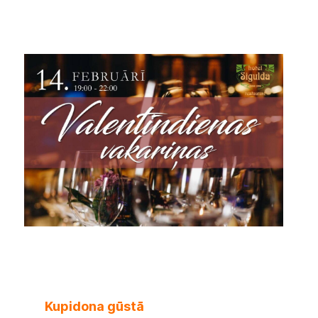
Kupidona gūstā