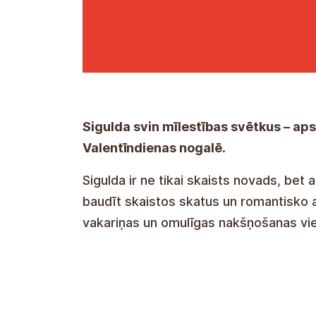
Sigulda svin mīlestības svētkus – a
Valentīndienas nogalē.
Sigulda ir ne tikai skaists novads, bet a
baudīt skaistos skatus un romantisko
vakariņas un omulīgas nakšņošanas vi