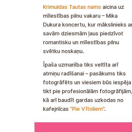
Krimuldas Tautas nams
aicina uz
mīlestības pilnu vakaru – Mika
Dukura koncertu, kur mākslinieks a
savām dziesmām ļaus piedzīvot
romantisku un mīlestības pilnu
svētku noskaņu.
Īpaša uzmanība tiks veltīta arī
atmiņu radīšanai – pasākums tiks
fotogrāfēts un viesiem būs iespēja
tikt pie profesionālām fotogrāfijām
kā arī baudīt gardas uzkodas no
kafejnīcas
“Pie Vītoliem”
.