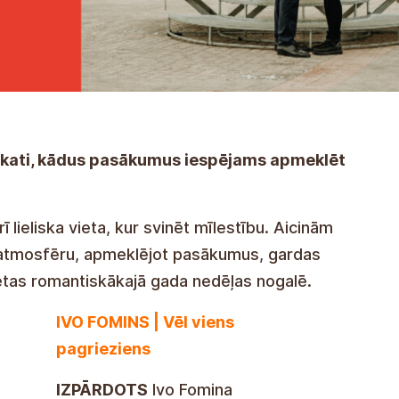
pskati, kādus pasākumus iespējams apmeklēt
rī lieliska vieta, kur svinēt mīlestību. Aicinām
 atmosfēru, apmeklējot pasākumus, gardas
etas romantiskākajā gada nedēļas nogalē.
IVO FOMINS | Vēl viens
pagrieziens
IZPĀRDOTS
Ivo Fomina