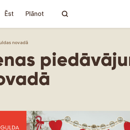
Ēst
Plānot
guldas novadā
enas piedāvāj
novadā