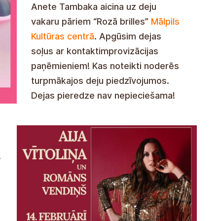
Anete Tambaka aicina uz deju
vakaru pāriem “Rozā brilles”
Mālpils
Kultūras centrā
. Apgūsim dejas
soļus ar kontaktimprovizācijas
paņēmieniem! Kas noteikti noderēs
turpmākajos deju piedzīvojumos.
Dejas pieredze nav nepieciešama!
,