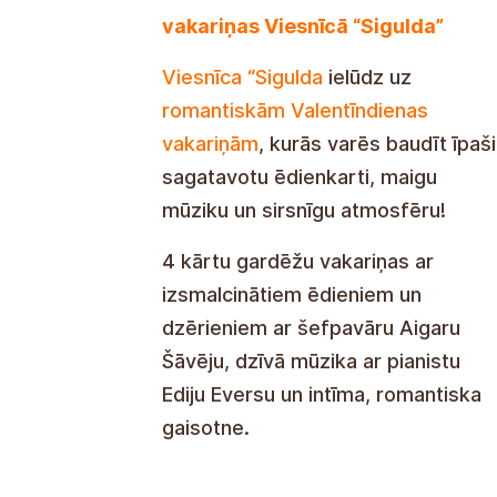
vakariņas Viesnīcā “Sigulda”
Viesnīca “Sigulda
ielūdz uz
romantiskām Valentīndienas
vakariņām
, kurās varēs baudīt īpaši
sagatavotu ēdienkarti, maigu
mūziku un sirsnīgu atmosfēru!
4 kārtu gardēžu vakariņas ar
izsmalcinātiem ēdieniem un
dzērieniem ar šefpavāru Aigaru
Šāvēju, dzīvā mūzika ar pianistu
Ediju Eversu un intīma, romantiska
gaisotne.