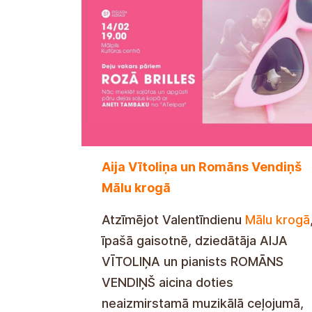
Aija Vītoliņa un Romāns Vendiņš
Mālu krogā
Atzīmējot Valentīndienu
Mālu krogā
īpašā gaisotnē, dziedātāja AIJA
VĪTOLIŅA un pianists ROMĀNS
VENDIŅŠ aicina doties
neaizmirstamā muzikālā ceļojumā,