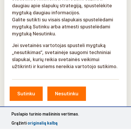
daugiau apie slapukų strategiją, spustelėkite
mygtuką daugiau informacijos.
Galite sutikti su visais slapukais spustelėdami
mygtuką Sutinku arba atmesti spustelėdami
mygtuką Nesutinku.
Jei svetainės vartotojas spusteli mygtuką
„nesutikimas“, svetainėje saugomi techniniai
slapukai, kurių reikia svetainės veikimui
užtikrinti ir kuriems nereikia vartotojo sutikimo.
Sutinku
Nesutinku
© Siguldos savivaldybė, 2026 m.
Sukūrė
KOSMODROMAS
Puslapio turinio mašininis vertimas.
Grąžinti
originalią kalbą