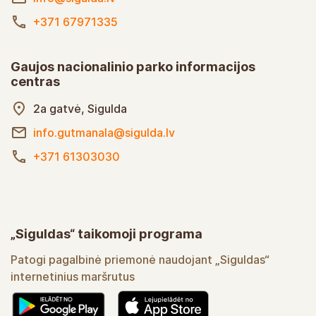
+371 67971335
Gaujos nacionalinio parko informacijos
centras
2a gatvė, Sigulda
info.gutmanala@sigulda.lv
+371 61303030
„Siguldas“ taikomoji programa
Patogi pagalbinė priemonė naudojant „Siguldas“
internetinius maršrutus