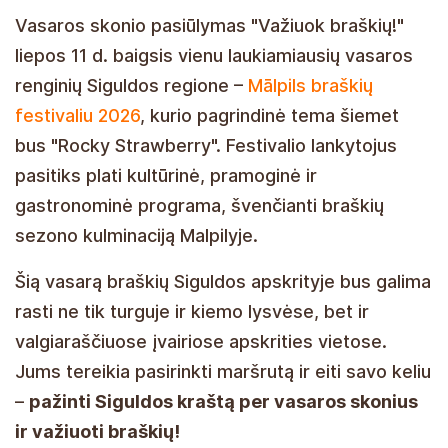
Vasaros skonio pasiūlymas "Važiuok braškių!"
liepos 11 d. baigsis vienu laukiamiausių vasaros
renginių Siguldos regione –
Mālpils braškių
festivaliu 2026
, kurio pagrindinė tema šiemet
bus "Rocky Strawberry". Festivalio lankytojus
pasitiks plati kultūrinė, pramoginė ir
gastronominė programa, švenčianti braškių
sezono kulminaciją Malpilyje.
Šią vasarą braškių Siguldos apskrityje bus galima
rasti ne tik turguje ir kiemo lysvėse, bet ir
valgiaraščiuose įvairiose apskrities vietose.
Jums tereikia pasirinkti maršrutą ir eiti savo keliu
–
pažinti Siguldos kraštą per vasaros skonius
ir važiuoti braškių!