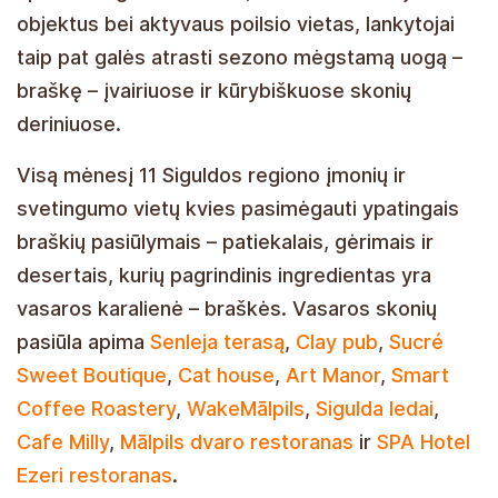
objektus bei aktyvaus poilsio vietas, lankytojai
taip pat galės atrasti sezono mėgstamą uogą –
braškę – įvairiuose ir kūrybiškuose skonių
deriniuose.
Visą mėnesį 11 Siguldos regiono įmonių ir
svetingumo vietų kvies pasimėgauti ypatingais
braškių pasiūlymais – patiekalais, gėrimais ir
desertais, kurių pagrindinis ingredientas yra
vasaros karalienė – braškės. Vasaros skonių
pasiūla apima
Senleja terasą
,
Clay pub
,
Sucré
Sweet Boutique
,
Cat house
,
Art Manor
,
Smart
Coffee Roastery
,
WakeMālpils
,
Sigulda ledai
,
Cafe Milly
,
Mālpils dvaro restoranas
ir
SPA Hotel
Ezeri restoranas
.