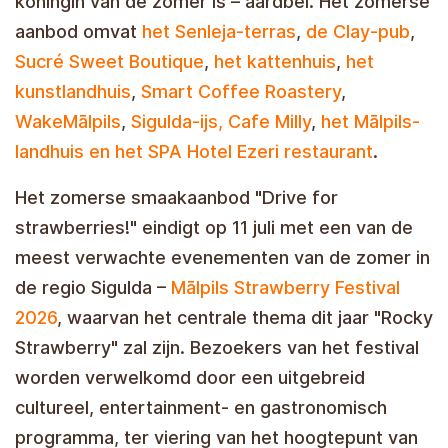
koningin van de zomer is – aardbei. Het zomerse
aanbod omvat
het Senleja-terras
,
de Clay-pub
,
Sucré Sweet Boutique
,
het kattenhuis
,
het
kunstlandhuis
,
Smart Coffee Roastery
,
WakeMālpils
,
Sigulda-ijs,
Cafe Milly
,
het Mālpils-
landhuis en
het SPA Hotel Ezeri restaurant
.
Het zomerse smaakaanbod "Drive for
strawberries!" eindigt op 11 juli met een van de
meest verwachte evenementen van de zomer in
de regio Sigulda –
Mālpils Strawberry Festival
2026
, waarvan het centrale thema dit jaar "Rocky
Strawberry" zal zijn. Bezoekers van het festival
worden verwelkomd door een uitgebreid
cultureel, entertainment- en gastronomisch
programma, ter viering van het hoogtepunt van