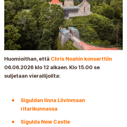
Huomioithan, että
Chris Noahin konserttiin
06.06.2026 klo 12 alkaen. Klo 15.00 se
suljetaan vierailijoilta:
Siguldan linna Liivinmaan
ritarikunnassa
Sigulda New Castle