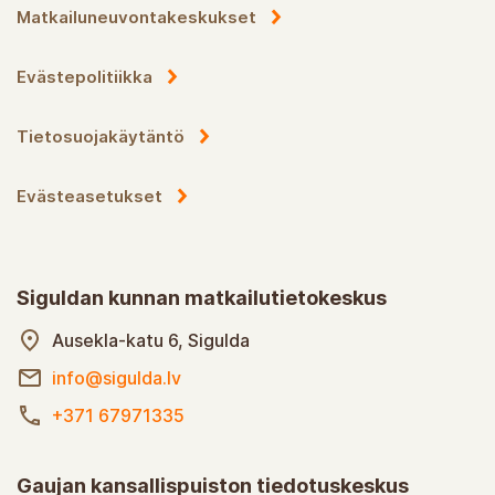
Matkailuneuvontakeskukset
Evästepolitiikka
Tietosuojakäytäntö
Evästeasetukset
Siguldan kunnan matkailutietokeskus
Ausekla-katu 6, Sigulda
info@sigulda.lv
+371 67971335
Gaujan kansallispuiston tiedotuskeskus