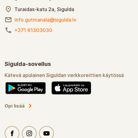
Turaidas-katu 2a, Sigulda
info.gutmanala@sigulda.lv
+371 61303030
Sigulda-sovellus
Kätevä apulainen Siguldan verkkoreittien käytössä
Opi lisää