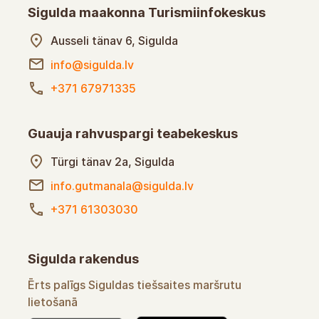
Sigulda maakonna Turismiinfokeskus
Ausseli tänav 6, Sigulda
info@sigulda.lv
+371 67971335
Guauja rahvuspargi teabekeskus
Türgi tänav 2a, Sigulda
info.gutmanala@sigulda.lv
+371 61303030
Sigulda rakendus
Mugav abi Sigulda sidusmarsruutide kasutamisel