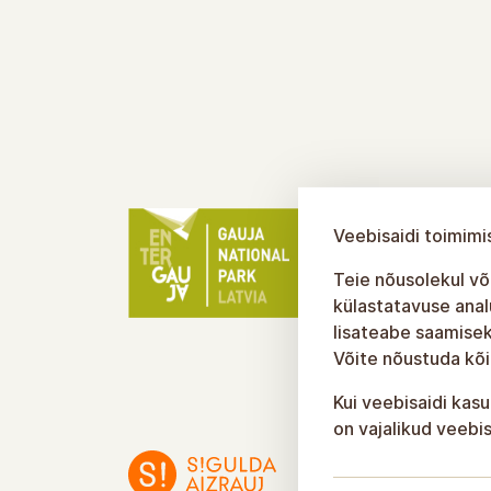
Veebisaidi toimimi
Teie nõusolekul või
külastatavuse anal
lisateabe saamisek
Võite nõustuda kõi
Kui veebisaidi kasu
on vajalikud veebis