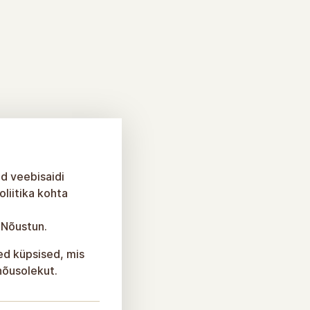
id veebisaidi
liitika kohta
 Nõustun.
sed küpsised, mis
 nõusolekut.