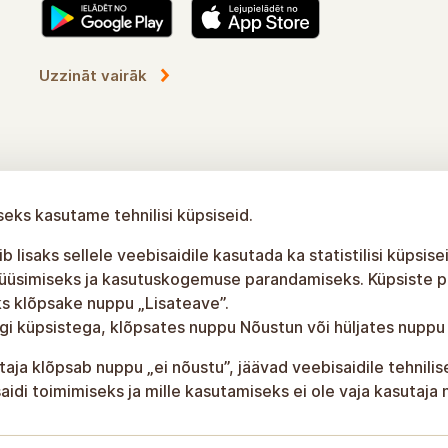
Lisateave
seks kasutame tehnilisi küpsiseid.
b lisaks sellele veebisaidile kasutada ka statistilisi küpsise
üüsimiseks ja kasutuskogemuse parandamiseks. Küpsiste po
s klõpsake nuppu „Lisateave”.
gi küpsistega, klõpsates nuppu Nõustun või hüljates nuppu
taja klõpsab nuppu „ei nõustu”, jäävad veebisaidile tehnili
aidi toimimiseks ja mille kasutamiseks ei ole vaja kasutaja