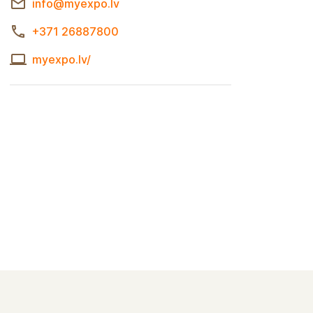
info@myexpo.lv
+371 26887800
myexpo.lv/