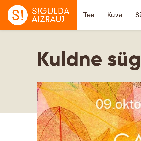
Tee
Kuva
S
Kuldne süg