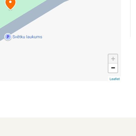
+
−
Leaflet