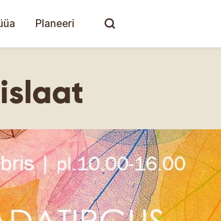
üüa
Planeeri
islaat