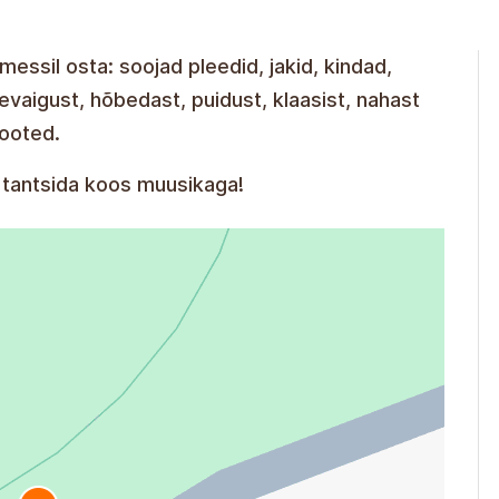
messil osta: soojad pleedid, jakid, kindad,
vaigust, hõbedast, puidust, klaasist, nahast
tooted.
 tantsida koos muusikaga!