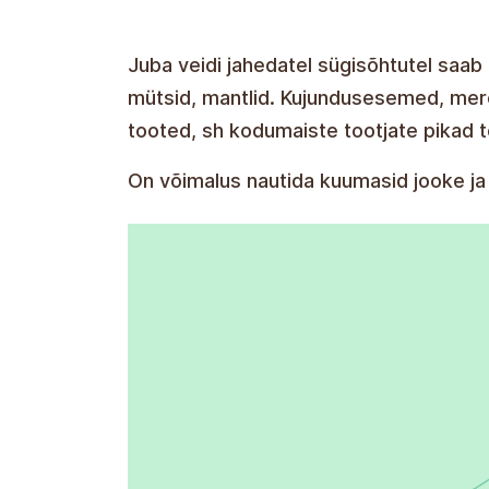
Juba veidi jahedatel sügisõhtutel saab 
mütsid, mantlid. Kujundusesemed, mere
tooted, sh kodumaiste tootjate pikad 
On võimalus nautida kuumasid jooke ja