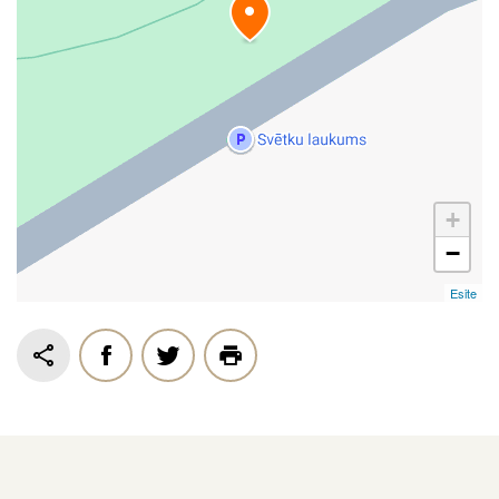
+
−
Esite