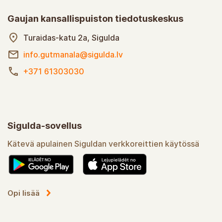
Gaujan kansallispuiston tiedotuskeskus
Turaidas-katu 2a, Sigulda
info.gutmanala@sigulda.lv
+371 61303030
Sigulda-sovellus
Kätevä apulainen Siguldan verkkoreittien käytössä
Opi lisää