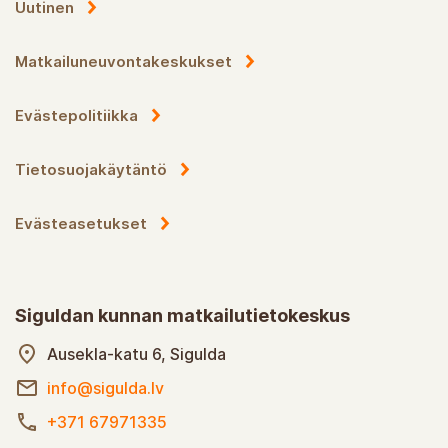
Uutinen
Matkailuneuvontakeskukset
Evästepolitiikka
Tietosuojakäytäntö
Evästeasetukset
Siguldan kunnan matkailutietokeskus
Ausekla-katu 6, Sigulda
info@sigulda.lv
+371 67971335