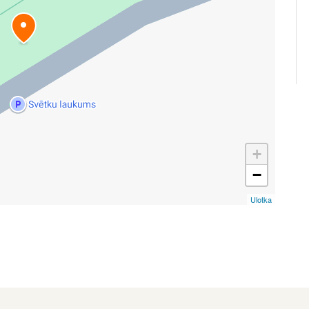
+
−
Ulotka