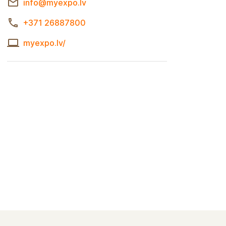
info@myexpo.lv
+371 26887800
myexpo.lv/