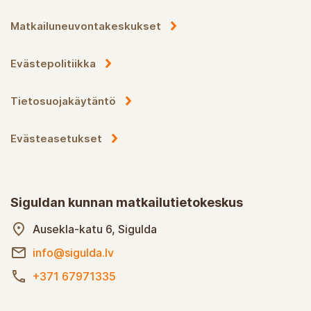
Matkailuneuvontakeskukset
Evästepolitiikka
Tietosuojakäytäntö
Evästeasetukset
Siguldan kunnan matkailutietokeskus
Ausekla-katu 6, Sigulda
info@sigulda.lv
+371 67971335