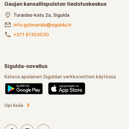
Gaujan kansallispuiston tiedotuskeskus
Turaidas-katu 2a, Sigulda
info.gutmanala@sigulda.lv
+371 61303030
Sigulda-sovellus
Kätevä apulainen Siguldan verkkoreittien käytössä
Opi lisää