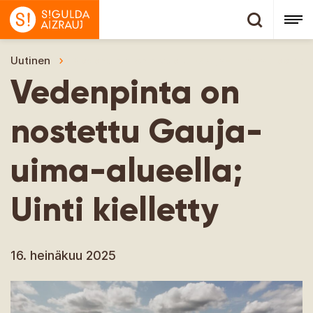
Uutinen
Vedenpinta on nostettu Gauja-uima-alueella; Uin
Vedenpinta on
nostettu Gauja-
uima-alueella;
Uinti kielletty
16. heinäkuu 2025