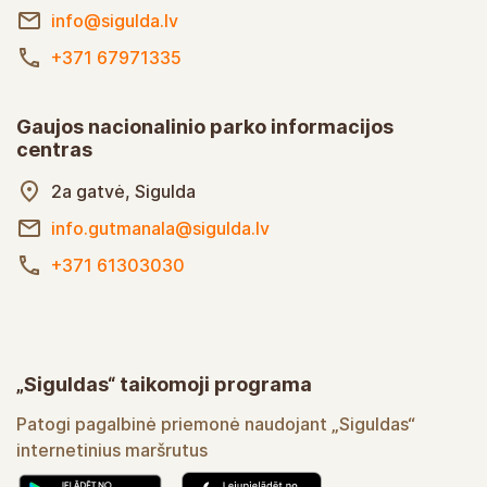
info@sigulda.lv
+371 67971335
Gaujos nacionalinio parko informacijos
centras
2a gatvė, Sigulda
info.gutmanala@sigulda.lv
+371 61303030
„Siguldas“ taikomoji programa
Patogi pagalbinė priemonė naudojant „Siguldas“
internetinius maršrutus