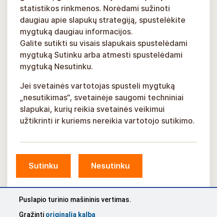
statistikos rinkmenos. Norėdami sužinoti
daugiau apie slapukų strategiją, spustelėkite
mygtuką daugiau informacijos.
Galite sutikti su visais slapukais spustelėdami
mygtuką Sutinku arba atmesti spustelėdami
mygtuką Nesutinku.
Jei svetainės vartotojas spusteli mygtuką
„nesutikimas“, svetainėje saugomi techniniai
slapukai, kurių reikia svetainės veikimui
užtikrinti ir kuriems nereikia vartotojo sutikimo.
Sutinku
Nesutinku
© Siguldos savivaldybė, 2026 m.
Sukūrė
KOSMODROMAS
Puslapio turinio mašininis vertimas.
Grąžinti
originalią kalbą