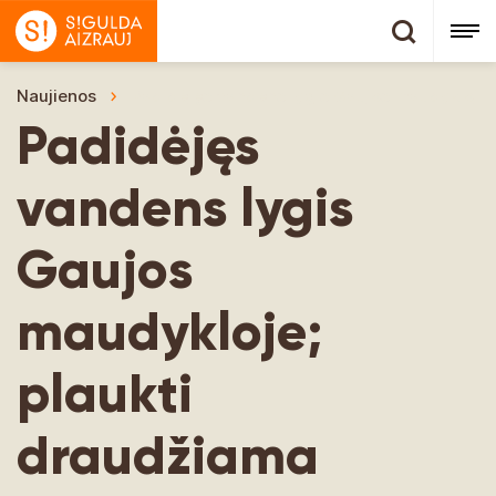
Naujienos
Padidėjęs vandens lygis Gaujos maudykloje;
Padidėjęs
vandens lygis
Gaujos
maudykloje;
plaukti
draudžiama