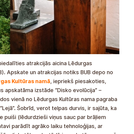
piedalīties atrakcijās aicina Lēdurgas
B). Apskate un atrakcijas notiks BUB depo no
gas Kultūras namā
, iepriekš piesakoties,
s apskatāma izstāde “Disko evolūcija” –
dos vienā no Lēdurgas Kultūras nama pagraba
Lejā”. Šobrīd, verot telpas durvis, ir sajūta, ka
 puiši (lēdurdzieši viņus sauc par brāļiem
tavi parādīt agrāko laiku tehnoloģijas, ar