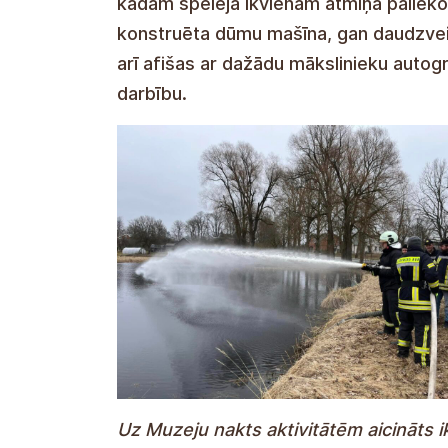
kādām spēlēja ikvienam atmiņā palieko
konstruēta dūmu mašīna, gan daudzvei
arī afišas ar dažādu mākslinieku autogr
darbību.
Uz Muzeju nakts aktivitātēm aicināts 