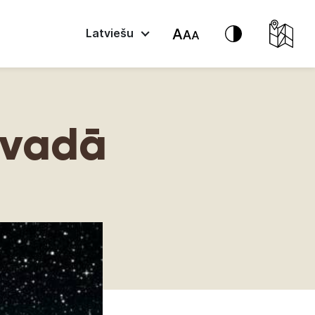
Latviešu
ovadā