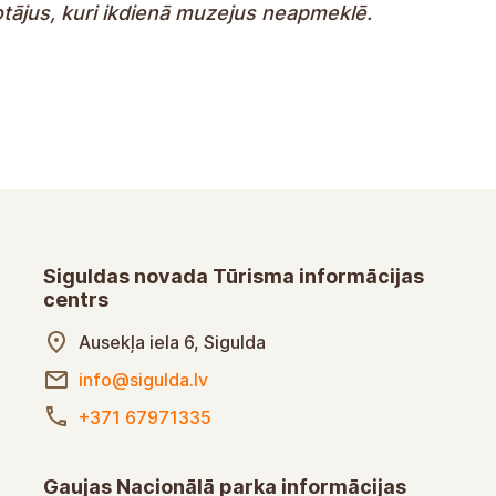
votājus, kuri ikdienā muzejus neapmeklē.
Siguldas novada Tūrisma informācijas
centrs
Ausekļa iela 6, Sigulda
info@sigulda.lv
+371 67971335
Gaujas Nacionālā parka informācijas