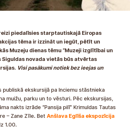
reizi piedalīsies starptautiskajā Eiropas
cijas tēma ir izzināt un iegūt, pētīt un
skās Muzeju dienas tēmu “Muzeji izglītībai un
ās Siguldas novada vietās būs atvērtas
rsijas.
Visi pasākumi notiek bez ieejas un
s publiskā ekskursijā pa Inciemu stāstnieka
a muižu, parku un to vēsturi. Pēc ekskursijas,
āma nakts izrāde “Pansija pilī” Krimuldas Tautas
re – Zane Zīle. Bet
Anšlava Eglīša ekspozīcija
dz 1.00.