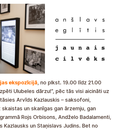
jas ekspozīcijā
, no plkst. 19.00 līdz 21.00
pēti Ulubeles dārzu!”, pēc tās visi aicināti uz
stāsies Arvīds Kazlauskis – saksofoni,
ot skaistas un skanīgas gan ārzemju, gan
ogrammā Rojs Orbisons, Andželo Badalamenti,
ds Kazlausks un Staņislavs Judins. Bet no