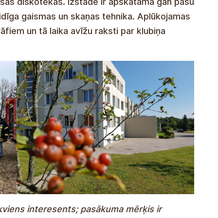
šās diskotēkas. Izstādē ir apskatāma gan pašu
dīga gaismas un skaņas tehnika. Aplūkojamas
āfiem un tā laika avīžu raksti par klubiņa
ikviens interesents; pasākuma mērķis ir