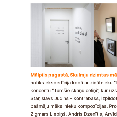
Mālpils pagastā, Skulmju dzimtas mā
notiks ekspedīcija kopā ar zinātnieku “Iz
koncertu “Tumšie skaņu celiņi”, kur uz
Staņislavs Judins – kontrabass, izpild
pašmāju mākslinieku kompozīcijas. Pr
Zigmars Liepiņš, Andris Dzenītis, Arvī