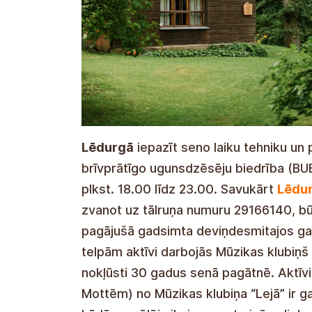
Lēdurgā
iepazīt seno laiku tehniku un 
brīvprātīgo ugunsdzēsēju biedrība (BU
plkst. 18.00 līdz 23.00. Savukārt
Lēdur
zvanot uz tālruņa numuru 29166140, bū
pagājušā gadsimta deviņdesmitajos ga
telpām aktīvi darbojās Mūzikas klubiņš “
nokļūsti 30 gadus senā pagātnē. Aktīvie
Mottēm) no Mūzikas klubiņa “Lejā” ir ga