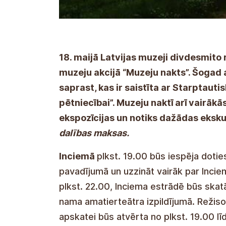
18. maijā Latvijas muzeji divdesmito 
muzeju akcijā “Muzeju nakts”. Šogad ak
saprast, kas ir saistīta ar Starptauti
pētniecībai”. Muzeju naktī arī vairāk
ekspozīcijas un notiks dažādas eksku
dalības maksas.
Inciemā
plkst. 19.00 būs iespēja dotie
pavadījumā un uzzināt vairāk par Inciem
plkst. 22.00, Inciema estrādē būs skat
nama amatierteātra izpildījumā. Režiso
apskatei būs atvērta no plkst. 19.00 lī